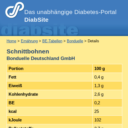
Das unabhängige Diabetes-Portal
DiabSite
Home
>
Ernährung
>
BE-Tabellen
>
Bonduelle
> Details
Schnittbohnen
Bonduelle Deutschland GmbH
Portion
100 g
Fett
0,4 g
Eiweiß
1,3 g
Kohlenhydrate
2,6 g
BE
0,2
kcal
25
kJoule
102