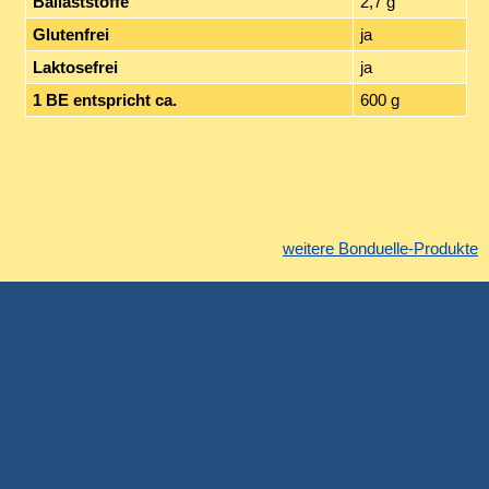
Ballaststoffe
2,7 g
Glutenfrei
ja
Laktosefrei
ja
1 BE entspricht ca.
600 g
weitere Bonduelle-Produkte