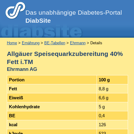
Das unabhängige Diabetes-Portal
DiabSite
Home
>
Ernährung
>
BE-Tabellen
>
Ehrmann
> Details
Allgäuer Speisequarkzubereitung 40%
Fett i.TM
Ehrmann AG
Portion
100 g
Fett
8,8 g
Eiweiß
6,6 g
Kohlenhydrate
5 g
BE
0,4
kcal
126
kJoule
523