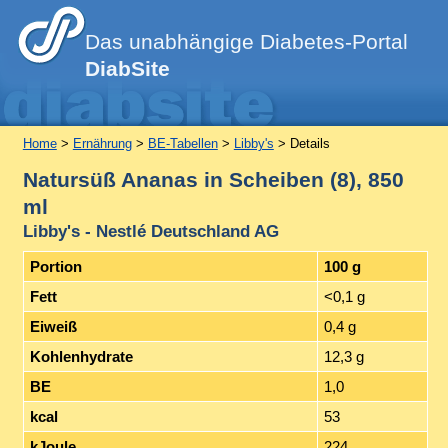
Das unabhängige Diabetes-Portal
DiabSite
Home
>
Ernährung
>
BE-Tabellen
>
Libby's
> Details
Natursüß Ananas in Scheiben (8), 850
ml
Libby's - Nestlé Deutschland AG
Portion
100 g
Fett
<0,1 g
Eiweiß
0,4 g
Kohlenhydrate
12,3 g
BE
1,0
kcal
53
kJoule
224