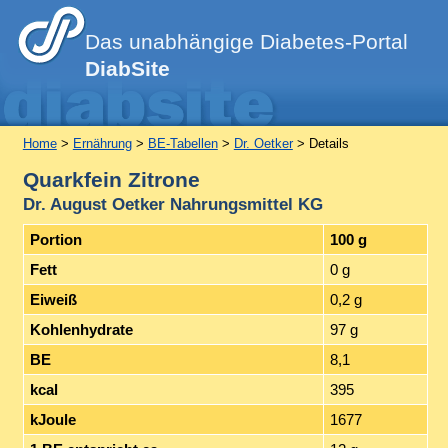
Das unabhängige Diabetes-Portal
DiabSite
Home
>
Ernährung
>
BE-Tabellen
>
Dr. Oetker
> Details
Quarkfein Zitrone
Dr. August Oetker Nahrungsmittel KG
Portion
100 g
Fett
0 g
Eiweiß
0,2 g
Kohlenhydrate
97 g
BE
8,1
kcal
395
kJoule
1677