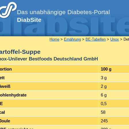
Das unabhängige Diabetes-Portal
DiabSite
Home
>
Ernährung
>
BE-Tabellen
>
Unox
> Det
artoffel-Suppe
ox-Unilever Bestfoods Deutschland GmbH
ortion
100 g
ett
3 g
iweiß
2 g
ohlenhydrate
6 g
E
0,5
cal
58
Joule
245