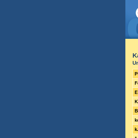
K
Un
P
F
E
K
B
k
k