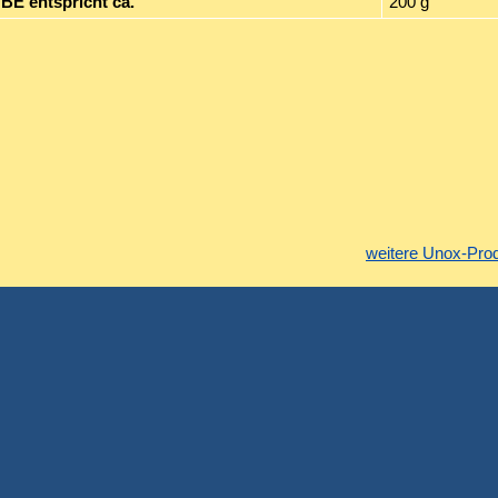
 BE entspricht ca.
200 g
weitere Unox-Pro