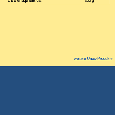
1 BE entspricht ca.
300 g
weitere Unox-Produkte