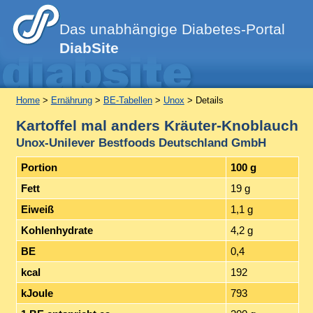
Das unabhängige Diabetes-Portal
DiabSite
Home
>
Ernährung
>
BE-Tabellen
>
Unox
> Details
Kartoffel mal anders Kräuter-Knoblauch
Unox-Unilever Bestfoods Deutschland GmbH
Portion
100 g
Fett
19 g
Eiweiß
1,1 g
Kohlenhydrate
4,2 g
BE
0,4
kcal
192
kJoule
793