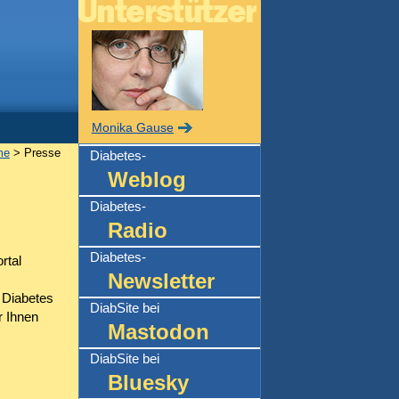
Monika Gause
me
> Presse
Diabetes-
Weblog
Diabetes-
Radio
m
Diabetes-
rtal
Newsletter
n Diabetes
DiabSite bei
r Ihnen
Mastodon
DiabSite bei
Bluesky