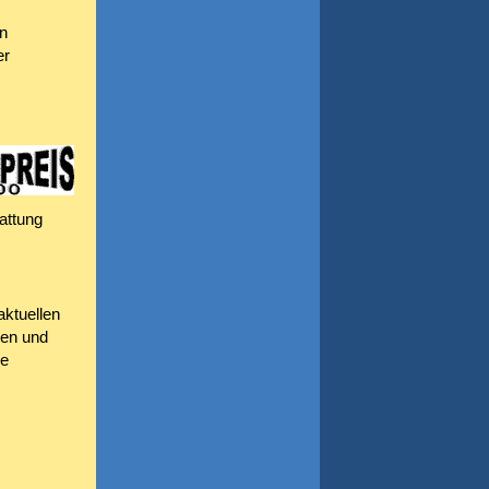
on
er
attung
aktuellen
gen und
ie