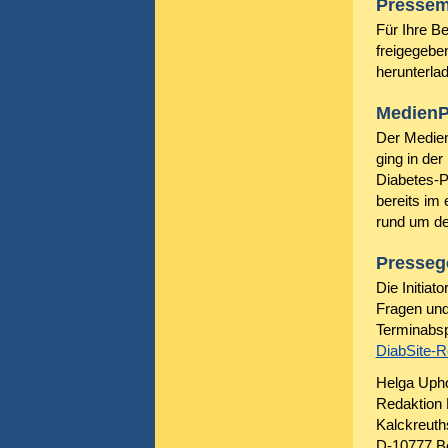
Pressem
Für Ihre Be
freigegebe
herunterla
MedienP
Der Medien
ging in der
Diabetes-P
bereits im
rund um de
Presseg
Die Initiat
Fragen und
Terminabsp
DiabSite-R
Helga Upho
Redaktion 
Kalckreuths
D-10777 Be