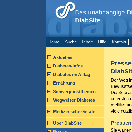
Das unabhängige Di
DiabSite
Home
Suche
Inhalt
Hilfe
Kontakt
Aktuelles
Presse
Diabetes-Infos
DiabSi
Diabetes im Alltag
Der Weg in
Ernährung
Bewusstsei
Schwerpunktthemen
DiabSite a
unterstütz
Wegweiser Diabetes
mellitus un
viele nützl
Medizinische Geräte
Pressem
Über DiabSite
Sie warten
Presse