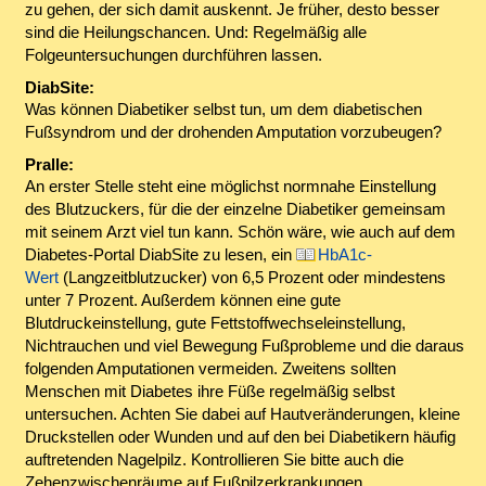
zu gehen, der sich damit auskennt. Je früher, desto besser
sind die Heilungschancen. Und: Regelmäßig alle
Folgeuntersuchungen durchführen lassen.
DiabSite:
Was können Diabetiker selbst tun, um dem diabetischen
Fußsyndrom und der drohenden Amputation vorzubeugen?
Pralle:
An erster Stelle steht eine möglichst normnahe Einstellung
des Blutzuckers, für die der einzelne Diabetiker gemeinsam
mit seinem Arzt viel tun kann. Schön wäre, wie auch auf dem
Diabetes-Portal DiabSite zu lesen, ein
HbA1c-
Wert
(Langzeitblutzucker) von 6,5 Prozent oder mindestens
unter 7 Prozent. Außerdem können eine gute
Blutdruckeinstellung, gute Fettstoffwechseleinstellung,
Nichtrauchen und viel Bewegung Fußprobleme und die daraus
folgenden Amputationen vermeiden. Zweitens sollten
Menschen mit Diabetes ihre Füße regelmäßig selbst
untersuchen. Achten Sie dabei auf Hautveränderungen, kleine
Druckstellen oder Wunden und auf den bei Diabetikern häufig
auftretenden Nagelpilz. Kontrollieren Sie bitte auch die
Zehenzwischenräume auf Fußpilzerkrankungen.