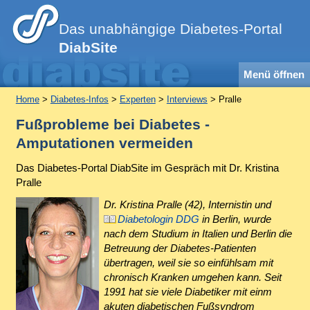
Das unabhängige Diabetes-Portal
DiabSite
Menü öffnen
Home
>
Diabetes-Infos
>
Experten
>
Interviews
> Pralle
Fußprobleme bei Diabetes -
Amputationen vermeiden
Das Diabetes-Portal DiabSite im Gespräch mit Dr. Kristina
Pralle
Dr. Kristina Pralle (42), Internistin und
Diabetologin DDG
in Berlin, wurde
nach dem Studium in Italien und Berlin die
Betreuung der Diabetes-Patienten
übertragen, weil sie so einfühlsam mit
chronisch Kranken umgehen kann. Seit
1991 hat sie viele Diabetiker mit einm
akuten diabetischen Fußsyndrom