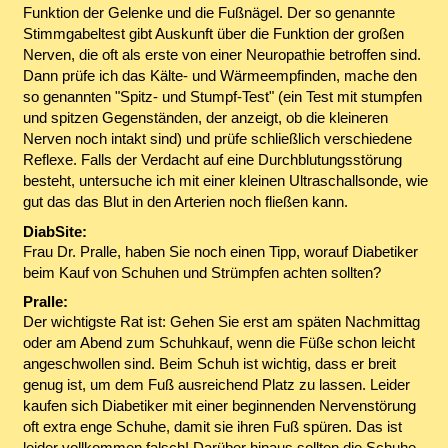
Funktion der Gelenke und die Fußnägel. Der so genannte
Stimmgabeltest gibt Auskunft über die Funktion der großen
Nerven, die oft als erste von einer Neuropathie betroffen sind.
Dann prüfe ich das Kälte- und Wärmeempfinden, mache den
so genannten "Spitz- und Stumpf-Test" (ein Test mit stumpfen
und spitzen Gegenständen, der anzeigt, ob die kleineren
Nerven noch intakt sind) und prüfe schließlich verschiedene
Reflexe. Falls der Verdacht auf eine Durchblutungsstörung
besteht, untersuche ich mit einer kleinen Ultraschallsonde, wie
gut das das Blut in den Arterien noch fließen kann.
DiabSite:
Frau Dr. Pralle, haben Sie noch einen Tipp, worauf Diabetiker
beim Kauf von Schuhen und Strümpfen achten sollten?
Pralle:
Der wichtigste Rat ist: Gehen Sie erst am späten Nachmittag
oder am Abend zum Schuhkauf, wenn die Füße schon leicht
angeschwollen sind. Beim Schuh ist wichtig, dass er breit
genug ist, um dem Fuß ausreichend Platz zu lassen. Leider
kaufen sich Diabetiker mit einer beginnenden Nervenstörung
oft extra enge Schuhe, damit sie ihren Fuß spüren. Das ist
leider vollkommen falsch! Darüber hinaus sollten die Schuhe