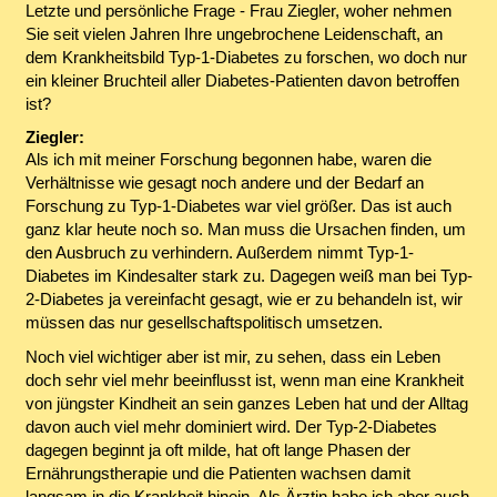
Letzte und persönliche Frage - Frau Ziegler, woher nehmen
Sie seit vielen Jahren Ihre ungebrochene Leidenschaft, an
dem Krankheitsbild Typ-1-Diabetes zu forschen, wo doch nur
ein kleiner Bruchteil aller Diabetes-Patienten davon betroffen
ist?
Ziegler:
Als ich mit meiner Forschung begonnen habe, waren die
Verhältnisse wie gesagt noch andere und der Bedarf an
Forschung zu Typ-1-Diabetes war viel größer. Das ist auch
ganz klar heute noch so. Man muss die Ursachen finden, um
den Ausbruch zu verhindern. Außerdem nimmt Typ-1-
Diabetes im Kindesalter stark zu. Dagegen weiß man bei Typ-
2-Diabetes ja vereinfacht gesagt, wie er zu behandeln ist, wir
müssen das nur gesellschaftspolitisch umsetzen.
Noch viel wichtiger aber ist mir, zu sehen, dass ein Leben
doch sehr viel mehr beeinflusst ist, wenn man eine Krankheit
von jüngster Kindheit an sein ganzes Leben hat und der Alltag
davon auch viel mehr dominiert wird. Der Typ-2-Diabetes
dagegen beginnt ja oft milde, hat oft lange Phasen der
Ernährungstherapie und die Patienten wachsen damit
langsam in die Krankheit hinein. Als Ärztin habe ich aber auch