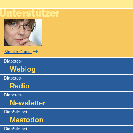
Monika Gause
Diabetes-
Weblog
Diabetes-
Radio
Diabetes-
Newsletter
DiabSite bei
Mastodon
DiabSite bei