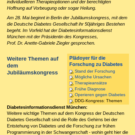
individuelleren Therapieoptionen und der berechtigten
Hoffnung auf Vorbeugung oder sogar Heilung.
Am 28. Mai beginnt in Berlin der Jubiläumskongress, mit dem
die Deutsche Diabetes Gesellschaft ihr 50jähriges Bestehen
begeht. Im Vorfeld hat der Diabetesinformationsdienst
München mit der Präsidentin des Kongresses,
Prof. Dr. Anette-Gabriele Ziegler gesprochen.
Plädoyer für die
Weitere Themen auf
Forschung zu Diabetes
dem
Stand der Forschung
Jubiläumskongress
Mögliche Ursachen
Therapieansätze
Frühe Diagnose
Operieren gegen Diabetes
DDG-Kongress: Themen
Diabetesinformationsdienst München:
Weitere wichtige Themen auf dem Kongress der Deutschen
Diabetes Gesellschaft sind die Rolle des Gehirns bei der
Entstehung von Diabetes und die Forschung zur frühen
Programmierung in der Schwangerschaft - wohin geht hier die