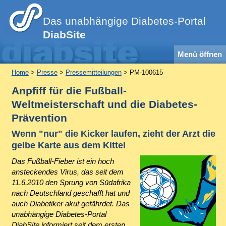
Das unabhängige Diabetes-Portal
DiabSite
Menü öffnen
Home
>
Presse
>
Pressemitteilungen
> PM-100615
Anpfiff für die Fußball-
Weltmeisterschaft und die Diabetes-
Prävention
Wenn "nur" die Kicker laufen, zieht der Arzt die
gelbe Karte aus dem Kittel
Das Fußball-Fieber ist ein hoch
ansteckendes Virus, das seit dem
11.6.2010 den Sprung von Südafrika
nach Deutschland geschafft hat und
auch Diabetiker akut gefährdet. Das
unabhängige Diabetes-Portal
DiabSite informiert seit dem ersten