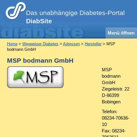
Das unabhängige Diabetes-Portal
DiabSite
Menü öffnen
Home
>
Wegweiser Diabetes
>
Adressen
>
Hersteller
> MSP
bodmann GmbH
MSP bodmann GmbH
MSP
bodmann
GmbH
Ziegeleistr. 22
D-86399
Bobingen
Telefon:
08234-70636-
10
Fax:
08234-