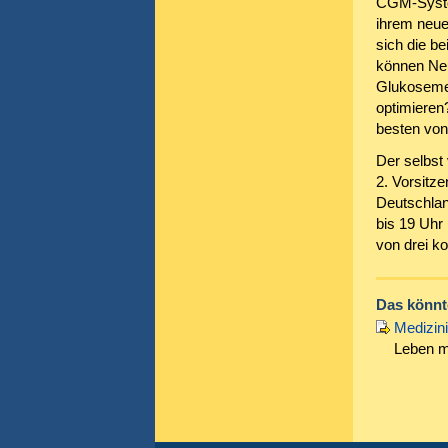
CGM-System
ihrem neue
sich die b
können Neu
Glukosemes
optimieren
besten von
Der selbst
2. Vorsitze
Deutschlan
bis 19 Uhr
von drei k
Das könnte
Medizini
Leben m