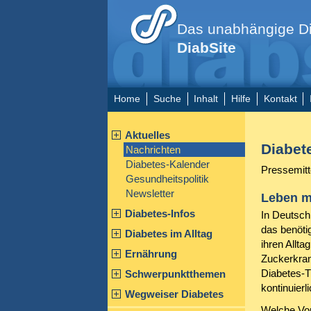
Das unabhängige Di
DiabSite
Home
Suche
Inhalt
Hilfe
Kontakt
Aktuelles
Diabet
Nachrichten
Diabetes-Kalender
Pressemitt
Gesundheitspolitik
Newsletter
Leben m
Diabetes-Infos
In Deutsch
das benötig
Diabetes im Alltag
ihren Allt
Ernährung
Zuckerkran
Diabetes-T
Schwerpunktthemen
kontinuier
Wegweiser Diabetes
Welche Vor