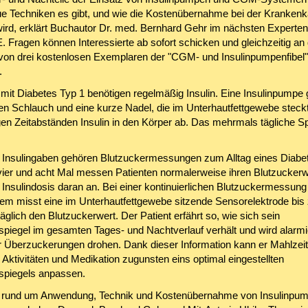
e Techniken es gibt, und wie die Kostenübernahme bei der Kranken
wird, erklärt Buchautor Dr. med. Bernhard Gehr im nächsten Experte
. Fragen können Interessierte ab sofort schicken und gleichzeitig an 
von drei kostenlosen Exemplaren der "CGM- und Insulinpumpenfibel"
.
it Diabetes Typ 1 benötigen regelmäßig Insulin. Eine Insulinpumpe g
nen Schlauch und eine kurze Nadel, die im Unterhautfettgewebe steckt
en Zeitabständen Insulin in den Körper ab. Das mehrmals tägliche Sp
Insulingaben gehören Blutzuckermessungen zum Alltag eines Diabet
ier und acht Mal messen Patienten normalerweise ihren Blutzuckerw
 Insulindosis daran an. Bei einer kontinuierlichen Blutzuckermessung
 misst eine im Unterhautfettgewebe sitzende Sensorelektrode bis
äglich den Blutzuckerwert. Der Patient erfährt so, wie sich sein
spiegel im gesamten Tages- und Nachtverlauf verhält und wird alarmi
r Überzuckerungen drohen. Dank dieser Information kann er Mahlzeit
 Aktivitäten und Medikation zugunsten eins optimal eingestellten
spiegels anpassen.
n rund um Anwendung, Technik und Kostenübernahme von Insulinpu