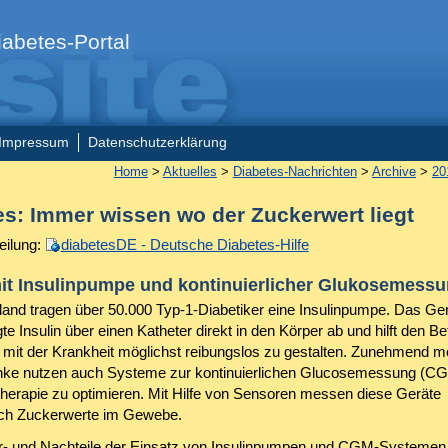
abetes-Portal
Impressum
Datenschutzerklärung
Home
>
Aktuelles
>
Diabetes-Nachrichten
>
Archive
>
20
es: Immer wissen wo der Zuckerwert liegt
eilung:
diabetesDE - Deutsche Diabetes-Hilfe
it Insulinpumpe und kontinuierlicher Glukosemess
land tragen über 50.000 Typ-1-Diabetiker eine Insulinpumpe. Das Ger
te Insulin über einen Katheter direkt in den Körper ab und hilft den Be
ag mit der Krankheit möglichst reibungslos zu gestalten. Zunehmend m
ke nutzen auch Systeme zur kontinuierlichen Glucosemessung (C
herapie zu optimieren. Mit Hilfe von Sensoren messen diese Geräte
lich Zuckerwerte im Gewebe.
- und Nachteile der Einsatz von Insulinpumpen und CGM-Systemen b