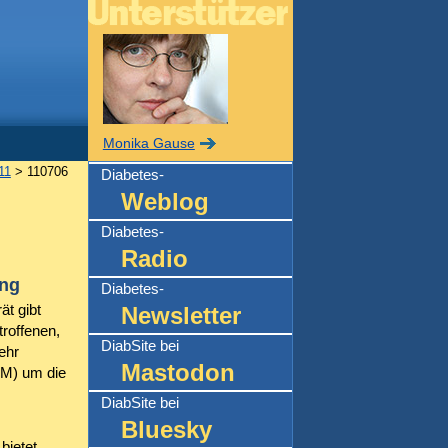
Monika Gause
11
> 110706
Diabetes-
Weblog
Diabetes-
Radio
ung
Diabetes-
ät gibt
Newsletter
troffenen,
DiabSite bei
ehr
Mastodon
GM) um die
DiabSite bei
Bluesky
ietet,