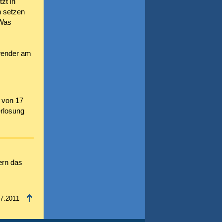
zt in
 setzen
 Was
nwender am
 von 17
erlosung
ern das
07.2011