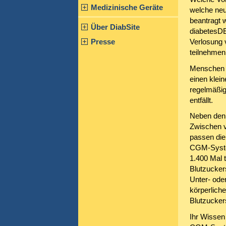
Medizinische Geräte
welche neu
beantragt 
Über DiabSite
diabetesDE
Presse
Verlosung 
teilnehmen
Menschen m
einen klei
regelmäßig
entfällt.
Neben den 
Zwischen v
passen die
CGM-System
1.400 Mal t
Blutzucker
Unter- ode
körperliche
Blutzucker
Ihr Wisse