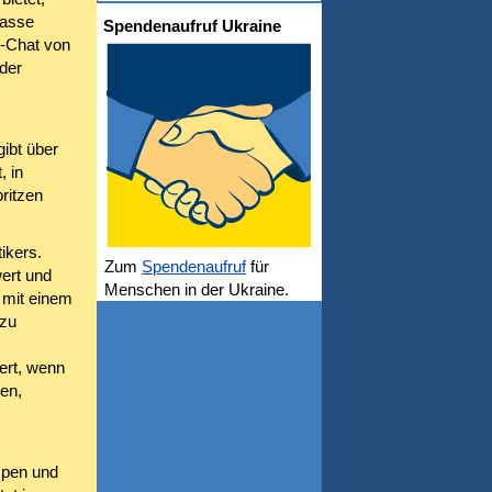
kasse
Spendenaufruf Ukraine
n-Chat von
der
ibt über
, in
ritzen
ikers.
Zum
Spendenaufruf
für
ert und
Menschen in der Ukraine.
 mit einem
 zu
ert, wenn
en,
mpen und