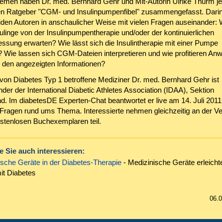
en haben Dr. med. Bernhard Gehr und Mit-Autorin Ulrike Thurm jet
n Ratgeber "CGM- und Insulinpumpenfibel" zusammengefasst. Darin
eiden Autoren in anschaulicher Weise mit vielen Fragen auseinander:
linge von der Insulinpumpentherapie und/oder der kontinuierlichen
sung erwarten? Wie lässt sich die Insulintherapie mit einer Pumpe
? Wie lassen sich CGM-Dateien interpretieren und wie profitieren A
 den angezeigten Informationen?
 von Diabetes Typ 1 betroffene Mediziner Dr. med. Bernhard Gehr ist
nder der International Diabetic Athletes Association (IDAA), Sektion
d. Im diabetesDE Experten-Chat beantwortet er live am 14. Juli 2011
 Fragen rund ums Thema. Interessierte nehmen gleichzeitig an der V
ostenlosen Buchexemplaren teil.
 Sie auch interessieren:
sche Geräte in der Diabetes-Therapie
- Medizinische Geräte erleicht
it Diabetes
06.