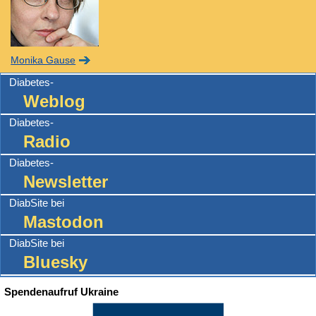
Monika Gause
Diabetes-
Weblog
Diabetes-
Radio
Diabetes-
Newsletter
DiabSite bei
Mastodon
DiabSite bei
Bluesky
Spendenaufruf Ukraine