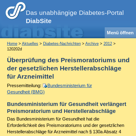
Das unabhängige Diabetes-Portal
DiabSite
Menü öffnen
Home
>
Aktuelles
>
Diabetes-Nachrichten
>
Archive
>
2012
>
120202d
Überprüfung des Preismoratoriums und
der gesetzlichen Herstellerabschläge
für Arzneimittel
Pressemitteilung:
Bundesministerium für
Gesundheit (BMG)
Bundesministerium für Gesundheit verlängert
Preismoratorium und Herstellerabschläge
Das Bundesministerium für Gesundheit hat die
Erforderlichkeit des Preismoratoriums und der gesetzlichen
Herstellerabschläge für Arzneimittel nach § 130a Absatz 4