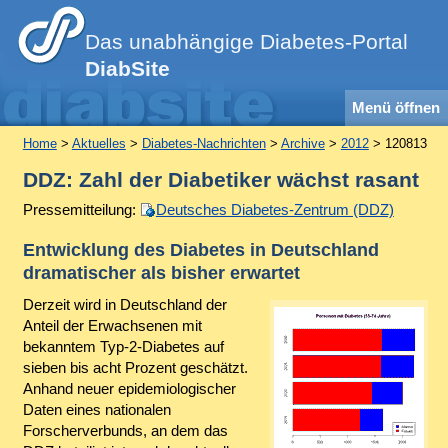
Das unabhängige Diabetes-Portal
DiabSite
Menü öffnen
Home
>
Aktuelles
>
Diabetes-Nachrichten
>
Archive
>
2012
> 120813
DDZ: Zahl der Diabetiker wächst rasant
Pressemitteilung:
Deutsches Diabetes-Zentrum (DDZ)
Entwicklung des Diabetes in Deutschland
dramatischer als bisher erwartet
Derzeit wird in Deutschland der
Anteil der Erwachsenen mit
bekanntem Typ-2-Diabetes auf
sieben bis acht Prozent geschätzt.
Anhand neuer epidemiologischer
Daten eines nationalen
Forscherverbunds, an dem das