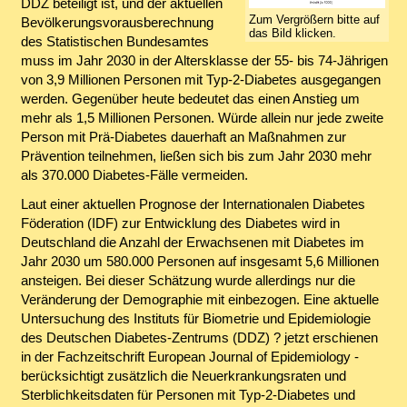
DDZ beteiligt ist, und der aktuellen
Zum Vergrößern bitte auf
Bevölkerungsvorausberechnung
das Bild klicken.
des Statistischen Bundesamtes
muss im Jahr 2030 in der Altersklasse der 55- bis 74-Jährigen
von 3,9 Millionen Personen mit Typ-2-Diabetes ausgegangen
werden. Gegenüber heute bedeutet das einen Anstieg um
mehr als 1,5 Millionen Personen. Würde allein nur jede zweite
Person mit Prä-Diabetes dauerhaft an Maßnahmen zur
Prävention teilnehmen, ließen sich bis zum Jahr 2030 mehr
als 370.000 Diabetes-Fälle vermeiden.
Laut einer aktuellen Prognose der Internationalen Diabetes
Föderation (IDF) zur Entwicklung des Diabetes wird in
Deutschland die Anzahl der Erwachsenen mit Diabetes im
Jahr 2030 um 580.000 Personen auf insgesamt 5,6 Millionen
ansteigen. Bei dieser Schätzung wurde allerdings nur die
Veränderung der Demographie mit einbezogen. Eine aktuelle
Untersuchung des Instituts für Biometrie und Epidemiologie
des Deutschen Diabetes-Zentrums (DDZ) ? jetzt erschienen
in der Fachzeitschrift European Journal of Epidemiology -
berücksichtigt zusätzlich die Neuerkrankungsraten und
Sterblichkeitsdaten für Personen mit Typ-2-Diabetes und