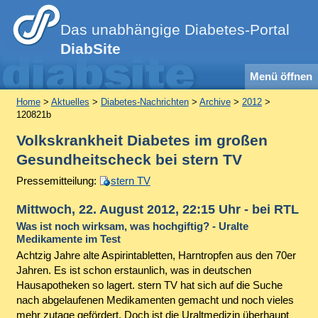
Das unabhängige Diabetes-Portal
DiabSite
Menü öffnen
Home
>
Aktuelles
>
Diabetes-Nachrichten
>
Archive
>
2012
>
120821b
Volkskrankheit Diabetes im großen
Gesundheitscheck bei stern TV
Pressemitteilung:
stern TV
Mittwoch, 22. August 2012, 22:15 Uhr - bei RTL
Was ist noch wirksam, was hochgiftig? - Uralte
Medikamente im Test
Achtzig Jahre alte Aspirintabletten, Harntropfen aus den 70er
Jahren. Es ist schon erstaunlich, was in deutschen
Hausapotheken so lagert. stern TV hat sich auf die Suche
nach abgelaufenen Medikamenten gemacht und noch vieles
mehr zutage gefördert. Doch ist die Uraltmedizin überhaupt