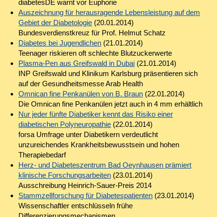
diabetesDE warnt vor Euphorie
Auszeichnung für herausragende Lebensleistung auf dem
Gebiet der Diabetologie
(20.01.2014)
Bundesverdienstkreuz für Prof. Helmut Schatz
Diabetes bei Jugendlichen
(21.01.2014)
Teenager riskieren oft schlechte Blutzuckerwerte
Plasma-Pen aus Greifswald in Dubai
(21.01.2014)
INP Greifswald und Klinikum Karlsburg präsentieren sich
auf der Gesundheitsmesse Arab Health
Omnican fine Penkanülen von B. Braun
(22.01.2014)
Die Omnican fine Penkanülen jetzt auch in 4 mm erhältlich
Nur jeder fünfte Diabetiker kennt das Risiko einer
diabetischen Polyneuropathie
(22.01.2014)
forsa Umfrage unter Diabetikern verdeutlicht
unzureichendes Krankheitsbewusstsein und hohen
Therapiebedarf
Herz- und Diabeteszentrum Bad Oeynhausen prämiert
klinische Forschungsarbeiten
(23.01.2014)
Ausschreibung Heinrich-Sauer-Preis 2014
Stammzellforschung für Diabetespatienten
(23.01.2014)
Wissenschaftler entschlüsseln frühe
Differenzierungsmechanismen