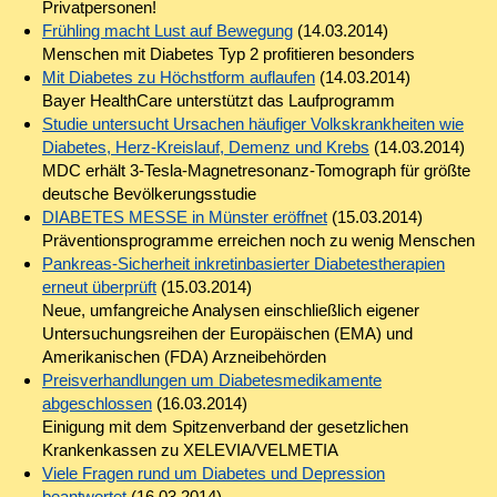
Privatpersonen!
Frühling macht Lust auf Bewegung
(14.03.2014)
Menschen mit Diabetes Typ 2 profitieren besonders
Mit Diabetes zu Höchstform auflaufen
(14.03.2014)
Bayer HealthCare unterstützt das Laufprogramm
Studie untersucht Ursachen häufiger Volkskrankheiten wie
Diabetes, Herz-Kreislauf, Demenz und Krebs
(14.03.2014)
MDC erhält 3-Tesla-Magnetresonanz-Tomograph für größte
deutsche Bevölkerungsstudie
DIABETES MESSE in Münster eröffnet
(15.03.2014)
Präventionsprogramme erreichen noch zu wenig Menschen
Pankreas-Sicherheit inkretinbasierter Diabetestherapien
erneut überprüft
(15.03.2014)
Neue, umfangreiche Analysen einschließlich eigener
Untersuchungsreihen der Europäischen (EMA) und
Amerikanischen (FDA) Arzneibehörden
Preisverhandlungen um Diabetesmedikamente
abgeschlossen
(16.03.2014)
Einigung mit dem Spitzenverband der gesetzlichen
Krankenkassen zu XELEVIA/VELMETIA
Viele Fragen rund um Diabetes und Depression
beantwortet
(16.03.2014)