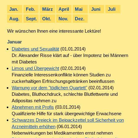
Jan.
Feb.
März
April
Mai
Juni
Juli
Aug.
Sept.
Okt.
Nov.
Dez.
Wir wünschen Ihnen eine interessante Lektüre!
Januar
Diabetes und Sexualität
(01.01.2014)
Dr. Alexander Risse klärt auf - über Impotenz bei Männern
mit Diabetes
Limos und Übergewicht
(02.01.2014)
Finanzielle Interessenkonflikte können Studien zu
zuckerhaltigen Erfrischungsgetränken beeinflussen
Warnung vor dem "tödlichen Quartett"
(02.01.2014)
Diabetes, Bluthochdruck, schlechte Blutfettwerte und
Adipositas nehmen zu
Abnehmen mit Profis
(03.01.2014)
Qualifizierte Hilfe für stark übergewichtige Erwachsene
Schwarzes Dreieck im Beipackzettel soll Sicherheit von
Arzneimitteln erhöhen
(06.01.2014)
Nebenwirkungen bei Medikamenten ernst nehmen