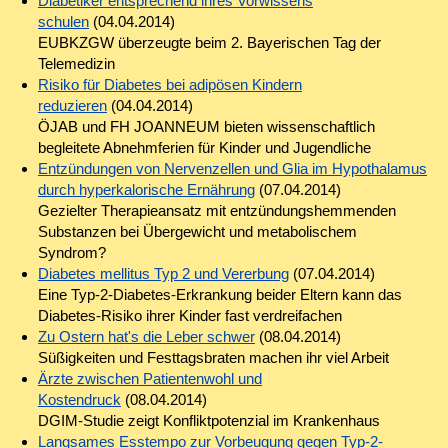
Diabetiker entsprechend ihres Vorwissens
schulen
(04.04.2014)
EUBKZGW überzeugte beim 2. Bayerischen Tag der
Telemedizin
Risiko für Diabetes bei adipösen Kindern
reduzieren
(04.04.2014)
ÖJAB und FH JOANNEUM bieten wissenschaftlich
begleitete Abnehmferien für Kinder und Jugendliche
Entzündungen von Nervenzellen und Glia im Hypothalamus
durch hyperkalorische Ernährung
(07.04.2014)
Gezielter Therapieansatz mit entzündungshemmenden
Substanzen bei Übergewicht und metabolischem
Syndrom?
Diabetes mellitus Typ 2 und Vererbung
(07.04.2014)
Eine Typ-2-Diabetes-Erkrankung beider Eltern kann das
Diabetes-Risiko ihrer Kinder fast verdreifachen
Zu Ostern hat's die Leber schwer
(08.04.2014)
Süßigkeiten und Festtagsbraten machen ihr viel Arbeit
Ärzte zwischen Patientenwohl und
Kostendruck
(08.04.2014)
DGIM-Studie zeigt Konfliktpotenzial im Krankenhaus
Langsames Esstempo zur Vorbeugung gegen Typ-2-