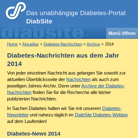
Das unabhängige Diabetes-Portal
DiabSite
Menü öffnen
Home
>
Aktuelles
>
Diabetes-Nachrichten
>
Archive
> 2014
Diabetes-Nachrichten aus dem Jahr
2014
Von jeder einzelnen Nachricht aus gelangen Sie sowohl zur
aktuellen Überblicksseite der
Nachrichten
als auch zum
jeweiligen Jahres-Archiv. Denn unter
Archive der Diabetes-
Nachrichten
finden Sie für die Recherche alle bisher
publizierten Nachrichten.
In Sachen Diabetes halten wir Sie mit unserem
Diabetes-
Newsletter
und nahezu täglich im
DiabSite Diabetes-Weblog
auf dem Laufenden!
Diabetes-News 2014