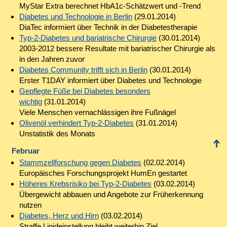
MyStar Extra berechnet HbA1c-Schätzwert und -Trend
Diabetes und Technologie in Berlin
(29.01.2014)
DiaTec informiert über Technik in der Diabetestherapie
Typ-2-Diabetes und bariatrische Chirurgie
(30.01.2014)
2003-2012 bessere Resultate mit bariatrischer Chirurgie als
in den Jahren zuvor
Diabetes Community trifft sich in Berlin
(30.01.2014)
Erster T1DAY informiert über Diabetes und Technologie
Gepflegte Füße bei Diabetes besonders
wichtig
(31.01.2014)
Viele Menschen vernachlässigen ihre Fußnägel
Olivenöl verhindert Typ-2-Diabetes
(31.01.2014)
Unstatistik des Monats
Februar
Stammzellforschung gegen Diabetes
(02.02.2014)
Europäisches Forschungsprojekt HumEn gestartet
Höheres Krebsrisiko bei Typ-2-Diabetes
(03.02.2014)
Übergewicht abbauen und Angebote zur Früherkennung
nutzen
Diabetes, Herz und Hirn
(03.02.2014)
Straffe Lipideinstellung bleibt weiterhin Ziel