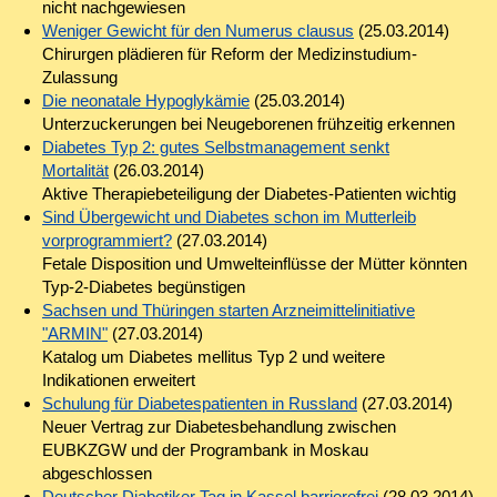
nicht nachgewiesen
Weniger Gewicht für den Numerus clausus
(25.03.2014)
Chirurgen plädieren für Reform der Medizinstudium-
Zulassung
Die neonatale Hypoglykämie
(25.03.2014)
Unterzuckerungen bei Neugeborenen frühzeitig erkennen
Diabetes Typ 2: gutes Selbstmanagement senkt
Mortalität
(26.03.2014)
Aktive Therapiebeteiligung der Diabetes-Patienten wichtig
Sind Übergewicht und Diabetes schon im Mutterleib
vorprogrammiert?
(27.03.2014)
Fetale Disposition und Umwelteinflüsse der Mütter könnten
Typ-2-Diabetes begünstigen
Sachsen und Thüringen starten Arzneimittelinitiative
"ARMIN"
(27.03.2014)
Katalog um Diabetes mellitus Typ 2 und weitere
Indikationen erweitert
Schulung für Diabetespatienten in Russland
(27.03.2014)
Neuer Vertrag zur Diabetesbehandlung zwischen
EUBKZGW und der Programbank in Moskau
abgeschlossen
Deutscher Diabetiker Tag in Kassel barrierefrei
(28.03.2014)