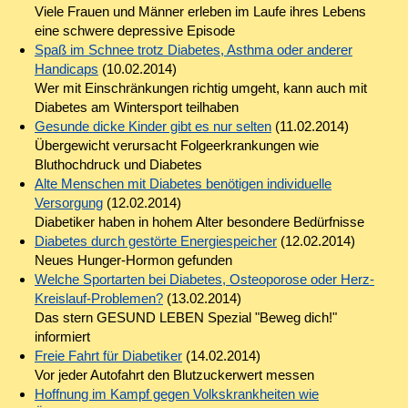
Viele Frauen und Männer erleben im Laufe ihres Lebens
eine schwere depressive Episode
Spaß im Schnee trotz Diabetes, Asthma oder anderer
Handicaps
(10.02.2014)
Wer mit Einschränkungen richtig umgeht, kann auch mit
Diabetes am Wintersport teilhaben
Gesunde dicke Kinder gibt es nur selten
(11.02.2014)
Übergewicht verursacht Folgeerkrankungen wie
Bluthochdruck und Diabetes
Alte Menschen mit Diabetes benötigen individuelle
Versorgung
(12.02.2014)
Diabetiker haben in hohem Alter besondere Bedürfnisse
Diabetes durch gestörte Energiespeicher
(12.02.2014)
Neues Hunger-Hormon gefunden
Welche Sportarten bei Diabetes, Osteoporose oder Herz-
Kreislauf-Problemen?
(13.02.2014)
Das stern GESUND LEBEN Spezial "Beweg dich!"
informiert
Freie Fahrt für Diabetiker
(14.02.2014)
Vor jeder Autofahrt den Blutzuckerwert messen
Hoffnung im Kampf gegen Volkskrankheiten wie