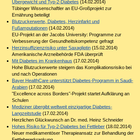
Übergewicht und Typ-2-Diabetes
(14.02.2014)
Tübinger Wissenschaftler an EU-Großprojekt zur
Ernährung beteiligt
Blutzuckerwerte, Diabetes, Herzinfarkt und
Fußamputationen
(14.02.2014)
EU-Projekt an der Jacobs University: Programme zur
Verbesserung der Gesundheitskompetenz gefragt
Herzinsuffizienzrisiko unter Saxagliptin
(15.02.2014)
Amerikanische Arzneibehörde FDA überprüft
Mit Diabetes im Krankenhaus
(17.02.2014)
Hohe Blutzuckerwerte steigern das Komplikationsrisiko bei
und nach Operationen
Bayer HealthCare unterstützt Diabetes-Programm in Saudi-
Arabien
(17.02.2014)
"Excellence across Borders"-Projekt startet Aufklärung an
Schulen
Mediziner übergibt weltweit einzigartige Diabetes-
Langzeitstudie
(17.02.2014)
Herzlichen Glückwunsch an Dr. med. Heinz Schneider
Hohes Risiko für Typ-2-Diabetes bei Fettleber
(18.02.2014)
Neuer medikamentöser Therapieansatz zur Behandlung der
Fettlebererkrankung