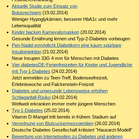
Aktuelle Studie zum Einsatz von
Bolusrechnern
(19.02.2014)
Weniger Hypoglykämien, besserer HbA1c und mehr
Lebensqualität
Kinder backen Karnevalsmasken
(20.02.2014)
Gesunde Ernährung lernen und Typ-2-Diabetes vorbeugen
Pen-Nadel ermöglicht Diabetikern eine kaum spürbare
Insulininjektion
(21.02.2014)
Neue Insupen 33G 4 mm für Menschen mit Diabetes
Vier diabetesDE-Ferienfreizeiten für Kinder und Jugendliche
mit Typ-1-Diabetes
(24.02.2014)
Jetzt anmelden zu Teen-Treff, Bodenseefreizeit,
Erlebniswoche und Falckenstein-Freizeit
Diabetes und ungesunde Lebensweise erhöhen
Schlaganfall-Risiko
(24.02.2014)
Weltweit erkranken immer mehr jüngere Menschen
Typ-1-Diabetes
(25.02.2014)
Vitamin D-Mangel tritt bereits in frühem Stadium auf
Verordnung von Blutzuckermessgeräten
(26.02.2014)
Deutsche Diabetes Gesellschaft kritisiert "Hausarzt-Modell"
Bewertung von Internetseiten zu Diabetes und anderen