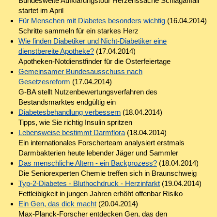
Bundesweite Aufklärungstour Herzenssache Schlaganfall
startet im April
Für Menschen mit Diabetes besonders wichtig
(16.04.2014)
Schritte sammeln für ein starkes Herz
Wie finden Diabetiker und Nicht-Diabetiker eine
dienstbereite Apotheke?
(17.04.2014)
Apotheken-Notdienstfinder für die Osterfeiertage
Gemeinsamer Bundesausschuss nach
Gesetzesreform
(17.04.2014)
G-BA stellt Nutzenbewertungsverfahren des
Bestandsmarktes endgültig ein
Diabetesbehandlung verbessern
(18.04.2014)
Tipps, wie Sie richtig Insulin spritzen
Lebensweise bestimmt Darmflora
(18.04.2014)
Ein internationales Forscherteam analysiert erstmals
Darmbakterien heute lebender Jäger und Sammler
Das menschliche Altern - ein Backprozess?
(18.04.2014)
Die Seniorexperten Chemie treffen sich in Braunschweig
Typ-2-Diabetes - Bluthochdruck - Herzinfarkt
(19.04.2014)
Fettleibigkeit in jungen Jahren erhöht offenbar Risiko
Ein Gen, das dick macht
(20.04.2014)
Max-Planck-Forscher entdecken Gen, das den