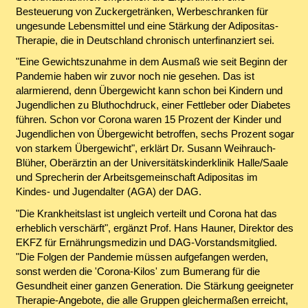
Besteuerung von Zuckergetränken, Werbeschranken für
ungesunde Lebensmittel und eine Stärkung der Adipositas-
Therapie, die in Deutschland chronisch unterfinanziert sei.
"Eine Gewichtszunahme in dem Ausmaß wie seit Beginn der
Pandemie haben wir zuvor noch nie gesehen. Das ist
alarmierend, denn Übergewicht kann schon bei Kindern und
Jugendlichen zu Bluthochdruck, einer Fettleber oder Diabetes
führen. Schon vor Corona waren 15 Prozent der Kinder und
Jugendlichen von Übergewicht betroffen, sechs Prozent sogar
von starkem Übergewicht", erklärt Dr. Susann Weihrauch-
Blüher, Oberärztin an der Universitätskinderklinik Halle/Saale
und Sprecherin der Arbeitsgemeinschaft Adipositas im
Kindes- und Jugendalter (AGA) der DAG.
"Die Krankheitslast ist ungleich verteilt und Corona hat das
erheblich verschärft", ergänzt Prof. Hans Hauner, Direktor des
EKFZ für Ernährungsmedizin und DAG-Vorstandsmitglied.
"Die Folgen der Pandemie müssen aufgefangen werden,
sonst werden die 'Corona-Kilos' zum Bumerang für die
Gesundheit einer ganzen Generation. Die Stärkung geeigneter
Therapie-Angebote, die alle Gruppen gleichermaßen erreicht,