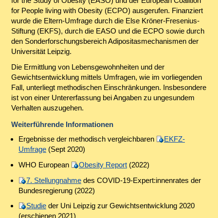
for the Study of Obesity (EASO) und der European Coalition
for People living with Obesity (ECPO) ausgerufen. Finanziert
wurde die Eltern-Umfrage durch die Else Kröner-Fresenius-
Stiftung (EKFS), durch die EASO und die ECPO sowie durch
den Sonderforschungsbereich Adipositasmechanismen der
Universität Leipzig.
Die Ermittlung von Lebensgewohnheiten und der
Gewichtsentwicklung mittels Umfragen, wie im vorliegenden
Fall, unterliegt methodischen Einschränkungen. Insbesondere
ist von einer Untererfassung bei Angaben zu ungesundem
Verhalten auszugehen.
Weiterführende Informationen
Ergebnisse der methodisch vergleichbaren
EKFZ-
Umfrage
(Sept 2020)
WHO European
Obesity Report
(2022)
7. Stellungnahme
des COVID-19-Expert:innenrates der
Bundesregierung (2022)
Studie
der Uni Leipzig zur Gewichtsentwicklung 2020
(erschienen 2021)