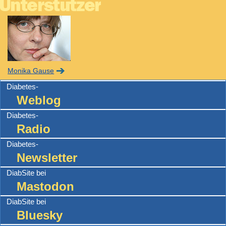
Monika Gause
Diabetes-
Weblog
Diabetes-
Radio
Diabetes-
Newsletter
DiabSite bei
Mastodon
DiabSite bei
Bluesky