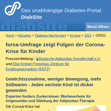
Das unabhängige Diabetes-Portal
DiabSite
Menü öffnen
Home
>
Aktuelles
>
Diabetes-Nachrichten
>
Archive
>
2022
> 220531
forsa-Umfrage zeigt Folgen der Corona-
Krise für Kinder
Pressemitteilung:
Deutsche Adipositas-Gesellschaft e.V.
und
Else Kröner-Fresenius-Zentrum für
Ernährungsmedizin (EKFZ)
Gewichtszunahme, weniger Bewegung, mehr
Süßwaren - Jedes sechste Kind ist dicker
geworden
Experten fordern Zuckersteuer, Werbeverbote für
Ungesundes und Stärkung der Adipositas-Therapie
Die Corona-Krise hat