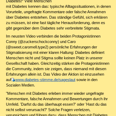
Diabetes!“ Viele Menschen
mit Diabetes kennen das: typische Alltagssituationen, in denen
Vorurteile, ungefragte Kommentare oder falsche Annahmen
über Diabetes entstehen. Das ständige Gefühl, sich erklären
zu müssen, ist eine fast tägliche Herausforderung, denn es
gibt gegenüber dem Diabetes sehr verbreitete Stigmata.
Im neusten Video verbinden die beiden Protagonistinnen
Conny (@zuckerschockconny) und Caro
(@sweet.caromell.type2) persönliche Erfahrungen der
Stigmatisierung mit einer klaren Haltung: Diabetes definiert
Menschen nicht und Stigma sollte keinen Platz in unserer
Gesellschaft haben. Gleichzeitig stärken die Protagonistinnen
die Community, indem sie zeigen, dass niemand mit diesen
Erfahrungen allein ist. Das Video der Aktion ist einzusehen
auf
www.diabetes-stimme.de/sageslaut
sowie in den
Sozialen Medien.
"Menschen mit Diabetes erleben immer wieder ungefragte
Kommentare, falsche Annahmen und Bewertungen durch ihr
Umfeld. 'Darfst du das überhaupt essen?' oder 'Hast du das
nicht selbst verursacht?' Solche Fragen verletzen,
verunsichern und führen dazu, dass Menschen mit Diabetes