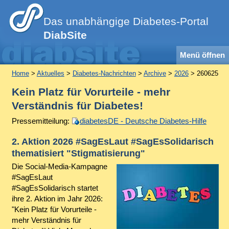
Das unabhängige Diabetes-Portal
DiabSite
Menü öffnen
Home
>
Aktuelles
>
Diabetes-Nachrichten
>
Archive
>
2026
> 260625
Kein Platz für Vorurteile - mehr
Verständnis für Diabetes!
Pressemitteilung:
diabetesDE - Deutsche Diabetes-Hilfe
2. Aktion 2026 #SagEsLaut #SagEsSolidarisch
thematisiert "Stigmatisierung"
Die Social-Media-Kampagne
#SagEsLaut
#SagEsSolidarisch startet
ihre 2. Aktion im Jahr 2026:
"Kein Platz für Vorurteile -
mehr Verständnis für