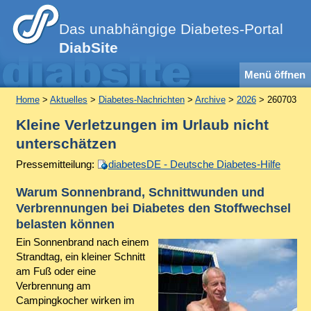
Das unabhängige Diabetes-Portal
DiabSite
Menü öffnen
Home
>
Aktuelles
>
Diabetes-Nachrichten
>
Archive
>
2026
> 260703
Kleine Verletzungen im Urlaub nicht
unterschätzen
Pressemitteilung:
diabetesDE - Deutsche Diabetes-Hilfe
Warum Sonnenbrand, Schnittwunden und
Verbrennungen bei Diabetes den Stoffwechsel
belasten können
Ein Sonnenbrand nach einem
Strandtag, ein kleiner Schnitt
am Fuß oder eine
Verbrennung am
Campingkocher wirken im