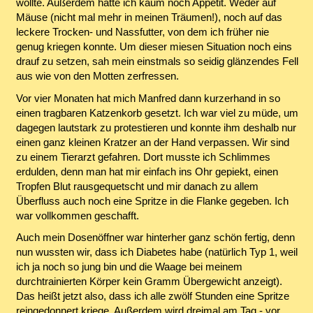
wollte. Außerdem hatte ich kaum noch Appetit. Weder auf
Mäuse (nicht mal mehr in meinen Träumen!), noch auf das
leckere Trocken- und Nassfutter, von dem ich früher nie
genug kriegen konnte. Um dieser miesen Situation noch eins
drauf zu setzen, sah mein einstmals so seidig glänzendes Fell
aus wie von den Motten zerfressen.
Vor vier Monaten hat mich Manfred dann kurzerhand in so
einen tragbaren Katzenkorb gesetzt. Ich war viel zu müde, um
dagegen lautstark zu protestieren und konnte ihm deshalb nur
einen ganz kleinen Kratzer an der Hand verpassen. Wir sind
zu einem Tierarzt gefahren. Dort musste ich Schlimmes
erdulden, denn man hat mir einfach ins Ohr gepiekt, einen
Tropfen Blut rausgequetscht und mir danach zu allem
Überfluss auch noch eine Spritze in die Flanke gegeben. Ich
war vollkommen geschafft.
Auch mein Dosenöffner war hinterher ganz schön fertig, denn
nun wussten wir, dass ich Diabetes habe (natürlich Typ 1, weil
ich ja noch so jung bin und die Waage bei meinem
durchtrainierten Körper kein Gramm Übergewicht anzeigt).
Das heißt jetzt also, dass ich alle zwölf Stunden eine Spritze
reingedonnert kriege. Außerdem wird dreimal am Tag - vor