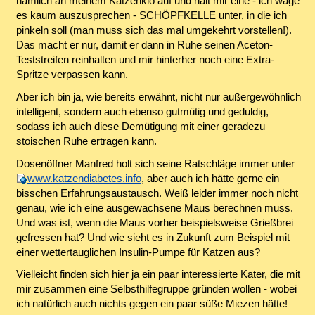
nämlich an meinem Katzenklo auf und hält mir eine - ich wage
es kaum auszusprechen - SCHÖPFKELLE unter, in die ich
pinkeln soll (man muss sich das mal umgekehrt vorstellen!).
Das macht er nur, damit er dann in Ruhe seinen Aceton-
Teststreifen reinhalten und mir hinterher noch eine Extra-
Spritze verpassen kann.
Aber ich bin ja, wie bereits erwähnt, nicht nur außergewöhnlich
intelligent, sondern auch ebenso gutmütig und geduldig,
sodass ich auch diese Demütigung mit einer geradezu
stoischen Ruhe ertragen kann.
Dosenöffner Manfred holt sich seine Ratschläge immer unter
www.katzendiabetes.info
, aber auch ich hätte gerne ein
bisschen Erfahrungsaustausch. Weiß leider immer noch nicht
genau, wie ich eine ausgewachsene Maus berechnen muss.
Und was ist, wenn die Maus vorher beispielsweise Grießbrei
gefressen hat? Und wie sieht es in Zukunft zum Beispiel mit
einer wettertauglichen Insulin-Pumpe für Katzen aus?
Vielleicht finden sich hier ja ein paar interessierte Kater, die mit
mir zusammen eine Selbsthilfegruppe gründen wollen - wobei
ich natürlich auch nichts gegen ein paar süße Miezen hätte!