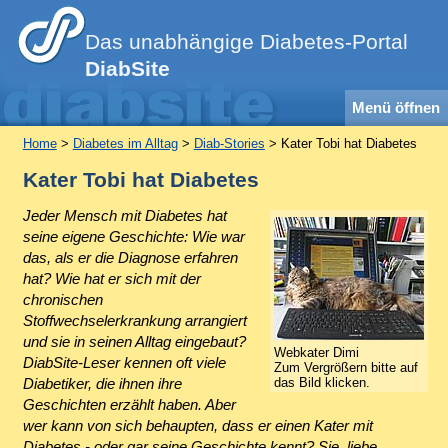
Das unabhängige Diabetes-Portal
DiabSite
Menü öffnen
Home
>
Diabetes im Alltag
>
Diab-Stories
> Kater Tobi hat Diabetes
Kater Tobi hat Diabetes
Jeder Mensch mit Diabetes hat
seine eigene Geschichte: Wie war
das, als er die Diagnose erfahren
hat? Wie hat er sich mit der
chronischen
Stoffwechselerkrankung arrangiert
und sie in seinen Alltag eingebaut?
Webkater Dimi
DiabSite-Leser kennen oft viele
Zum Vergrößern bitte auf
Diabetiker, die ihnen ihre
das Bild klicken.
Geschichten erzählt haben. Aber
wer kann von sich behaupten, dass er einen Kater mit
Diabetes - oder gar seine Geschichte kennt? Sie, liebe