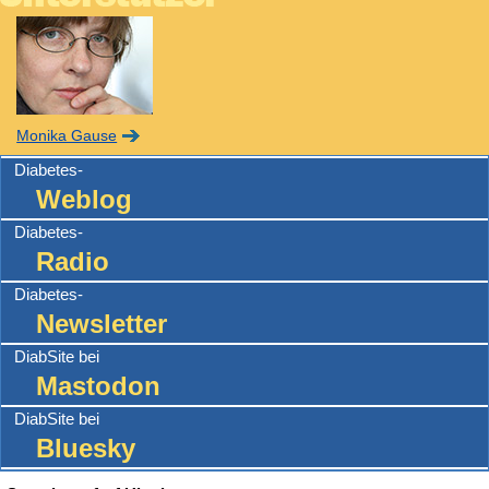
Monika Gause
Diabetes-
Weblog
Diabetes-
Radio
Diabetes-
Newsletter
DiabSite bei
Mastodon
DiabSite bei
Bluesky