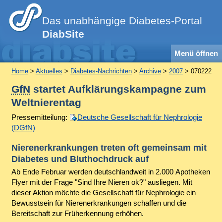
Das unabhängige Diabetes-Portal
DiabSite
Menü öffnen
Home
>
Aktuelles
>
Diabetes-Nachrichten
>
Archive
>
2007
> 070222
GfN
startet Aufklärungskampagne zum
Weltnierentag
Pressemitteilung:
Deutsche Gesellschaft für Nephrologie
(DGfN)
Nierenerkrankungen treten oft gemeinsam mit
Diabetes und Bluthochdruck auf
Ab Ende Februar werden deutschlandweit in 2.000 Apotheken
Flyer mit der Frage "Sind Ihre Nieren ok?" ausliegen. Mit
dieser Aktion möchte die Gesellschaft für Nephrologie ein
Bewusstsein für Nierenerkrankungen schaffen und die
Bereitschaft zur Früherkennung erhöhen.