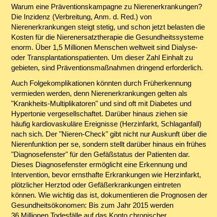
Warum eine Präventionskampagne zu Nierenerkrankungen?
Die Inzidenz (Verbreitung, Anm. d. Red.) von
Nierenerkrankungen steigt stetig, und schon jetzt belasten die
Kosten für die Nierenersatztherapie die Gesundheitssysteme
enorm. Über 1,5 Millionen Menschen weltweit sind Dialyse-
oder Transplantationspatienten. Um dieser Zahl Einhalt zu
gebieten, sind Präventionsmaßnahmen dringend erforderlich.
Auch Folgekomplikationen könnten durch Früherkennung
vermieden werden, denn Nierenerkrankungen gelten als
"Krankheits-Multiplikatoren" und sind oft mit Diabetes und
Hypertonie vergesellschaftet. Darüber hinaus ziehen sie
häufig kardiovaskuläre Ereignisse (Herzinfarkt, Schlaganfall)
nach sich. Der "Nieren-Check" gibt nicht nur Auskunft über die
Nierenfunktion per se, sondern stellt darüber hinaus ein frühes
"Diagnosefenster" für den Gefäßstatus der Patienten dar.
Dieses Diagnosefenster ermöglicht eine Erkennung und
Intervention, bevor ernsthafte Erkrankungen wie Herzinfarkt,
plötzlicher Herztod oder Gefäßerkrankungen eintreten
können. Wie wichtig das ist, dokumentieren die Prognosen der
Gesundheitsökonomen: Bis zum Jahr 2015 werden
36 Millionen Todesfälle auf das Konto chronischer