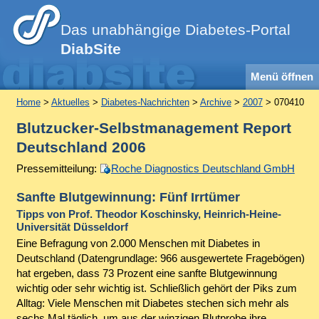
Das unabhängige Diabetes-Portal
DiabSite
Menü öffnen
Home
>
Aktuelles
>
Diabetes-Nachrichten
>
Archive
>
2007
> 070410
Blutzucker-Selbstmanagement Report
Deutschland 2006
Pressemitteilung:
Roche Diagnostics Deutschland GmbH
Sanfte Blutgewinnung: Fünf Irrtümer
Tipps von Prof. Theodor Koschinsky, Heinrich-Heine-
Universität Düsseldorf
Eine Befragung von 2.000 Menschen mit Diabetes in
Deutschland (Datengrundlage: 966 ausgewertete Fragebögen)
hat ergeben, dass 73 Prozent eine sanfte Blutgewinnung
wichtig oder sehr wichtig ist. Schließlich gehört der Piks zum
Alltag: Viele Menschen mit Diabetes stechen sich mehr als
sechs Mal täglich, um aus der winzigen Blutprobe ihre