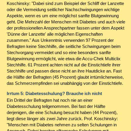
Koschinsky: "Dabei sind zum Beispiel der Schliff der Lanzette
oder die Vermeidung seitlicher Nachschwingungen wichtige
Aspekte, wenn es um eine möglichst sanfte Blutgewinnung
geht. Die Mehrzahl der Menschen mit Diabetes und auch viele
der professionellen Ansprechpartner fassen unter dem Aspekt
'Dünne der Lanzette' alle möglichen Eigenschaften
zusammen." Aus Unkenntnis verwenden 97 Prozent der
Befragten keine Stechhilfe, die seitliche Schwingungen beim
Stechvorgang vermeidet und so eine besonders sanfte
Blutgewinnung ermöglicht, wie etwa die Accu-Chek Multiclix
Stechhilfe. 61 Prozent achten nicht auf die Einstichtiefe ihrer
Stechhilfe und passen diese nicht an ihre Hautdicke an. Fast
die Hälfte der Befragten (45 Prozent) glaubt irrtümlicherweise,
das Schmerzempfinden sei unabhängig von der Einstichtiefe.
Irrtum 5: Diabetesschulung? Brauche ich nicht
Ein Drittel der Befragten hat noch nie an einer
Diabetesschulung teilgenommen. Bei fast der Hälfte
derjenigen, die eine Schulung besucht haben (44 Prozent),
liegt diese länger als zwei Jahre zurück. Prof. Koschinsky:
"Menschen mit Diabetes nehmen zu selten Schulungen in
Anspruch. Dabei bereiten alltagsnahe Schulungen mit