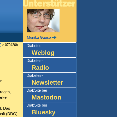
Monika Gause
7
> 070420b
Diabetes-
Weblog
Diabetes-
Radio
Diabetes-
en
Newsletter
DiabSite bei
fragen,
Mastodon
ärker
DiabSite bei
t. Das
Bluesky
haft (DDG)