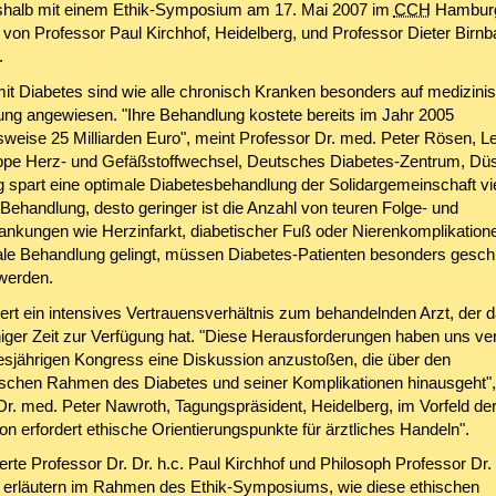
shalb mit einem Ethik-Symposium am 17. Mai 2007 im
CCH
Hamburg
 von Professor Paul Kirchhof, Heidelberg, und Professor Dieter Birnb
.
mit Diabetes sind wie alle chronisch Kranken besonders auf medizini
ung angewiesen. "Ihre Behandlung kostete bereits im Jahr 2005
weise 25 Milliarden Euro", meint Professor Dr. med. Peter Rösen, Lei
ppe Herz- und Gefäßstoffwechsel, Deutsches Diabetes-Zentrum, Düs
ig spart eine optimale Diabetesbehandlung der Solidargemeinschaft vi
Behandlung, desto geringer ist die Anzahl von teuren Folge- und
rankungen wie Herzinfarkt, diabetischer Fuß oder Nierenkomplikation
ale Behandlung gelingt, müssen Diabetes-Patienten besonders gesch
 werden.
ert ein intensives Vertrauensverhältnis zum behandelnden Arzt, der d
ger Zeit zur Verfügung hat. "Diese Herausforderungen haben uns ver
esjährigen Kongress eine Diskussion anzustoßen, die über den
ischen Rahmen des Diabetes und seiner Komplikationen hinausgeht",
Dr. med. Peter Nawroth, Tagungspräsident, Heidelberg, im Vorfeld de
ion erfordert ethische Orientierungspunkte für ärztliches Handeln".
te Professor Dr. Dr. h.c. Paul Kirchhof und Philosoph Professor Dr. 
 erläutern im Rahmen des Ethik-Symposiums, wie diese ethischen