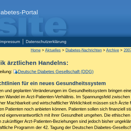
abetes-Portal
Impressum
Datenschutzerklärung
Home
>
Aktuelles
>
Diabetes-Nachrichten
>
Archive
>
200
ik ärztlichen Handelns:
eilung:
Deutsche Diabetes Gesellschaft (DDG)
htlinien für ein neues Gesundheitssystem
len und geplanten Veränderungen im Gesundheitssystem bringen ein
nden Wandel im Arzt-Patienten-Verhältnis. Im Spannungsfeld zwischen
her Machbarkeit und wirtschaftlicher Wirklichkeit müssen sich Ärzte 
en Patienten noch anbieten können. Patienten sollen sich finanziell st
 und eigenverantwortlich mit ihrer Gesundheit umgehen. Die ethischen
 zukünftiger Arzt-Patienten-Beziehungen sind jedoch bisher ungeklär
ftliche Programm der 42. Tagung der Deutschen Diabetes-Gesellsc