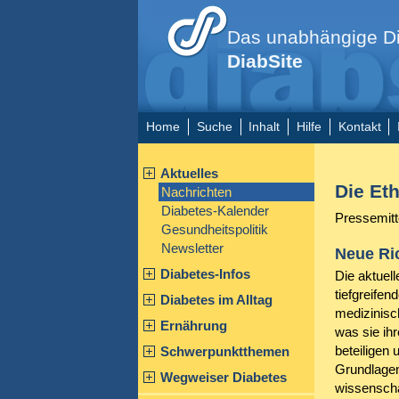
Das unabhängige Di
DiabSite
Home
Suche
Inhalt
Hilfe
Kontakt
Aktuelles
Die Eth
Nachrichten
Diabetes-Kalender
Pressemitt
Gesundheitspolitik
Newsletter
Neue Ric
Diabetes-Infos
Die aktuel
tiefgreife
Diabetes im Alltag
medizinisc
Ernährung
was sie ihr
beteiligen
Schwerpunktthemen
Grundlagen
Wegweiser Diabetes
wissenscha