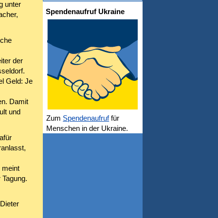
 unter
Spendenaufruf Ukraine
acher,
sche
ter der
seldorf.
el Geld: Je
en. Damit
ult und
Zum
Spendenaufruf
für
Menschen in der Ukraine.
afür
anlasst,
 meint
r Tagung.
Dieter