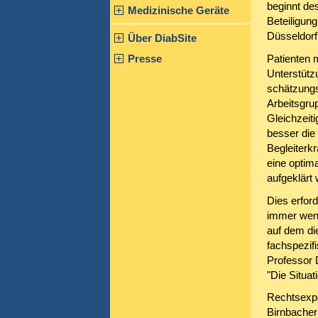
beginnt de
Medizinische Geräte
Beteiligung
Düsseldorf
Über DiabSite
Presse
Patienten 
Unterstütz
schätzungs
Arbeitsgru
Gleichzeit
besser die 
Begleiterk
eine optim
aufgeklärt
Dies erford
immer weni
auf dem di
fachspezif
Professor 
"Die Situat
Rechtsexper
Birnbacher