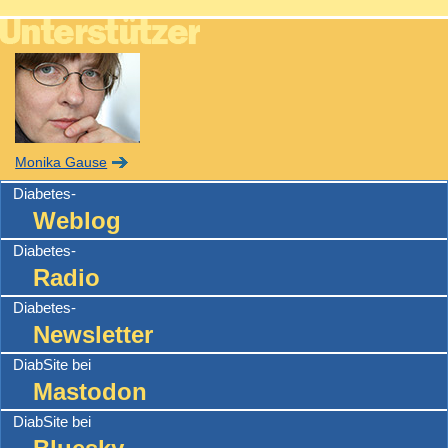
Monika Gause
Diabetes-
Weblog
Diabetes-
Radio
Diabetes-
Newsletter
DiabSite bei
Mastodon
DiabSite bei