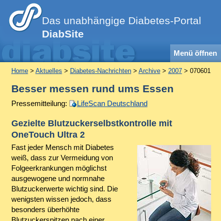
Das unabhängige Diabetes-Portal
DiabSite
Menü öffnen
Home
>
Aktuelles
>
Diabetes-Nachrichten
>
Archive
>
2007
> 070601
Besser messen rund ums Essen
Pressemitteilung:
LifeScan Deutschland
Gezielte Blutzuckerselbstkontrolle mit
OneTouch Ultra 2
Fast jeder Mensch mit Diabetes
weiß, dass zur Vermeidung von
Folgeerkrankungen möglichst
ausgewogene und normnahe
Blutzuckerwerte wichtig sind. Die
wenigsten wissen jedoch, dass
besonders überhöhte
Blutzuckerspitzen nach einer