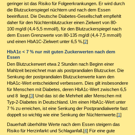
geringer ist das Risiko für Folgeerkrankungen. Er wird durch
die Blutzuckerspiegel nüchtern und nach dem Essen
beeinflusst. Die Deutsche Diabetes-Gesellschaft empfiehlt
daher für den Nüchternblutzucker einen Zielwert von 80-
100 mg/dl (4,4-5,5 mmol/l), für den Blutzuckerspiegel nach
dem Essen Grenzwerte von 80-135 mg/dl (4,4-7,5 mmol/l)
und einen HbA1C-Zielwert unter 6,5 %.[
2
]
HbA1c < 7 % nur mit guten Zuckerwerten nach dem
Essen
Den Blutzuckerwert etwa 2 Stunden nach Beginn einer
Mahlzeit bezeichnet man als postprandialen Blutzucker. Die
Senkung der postprandialen Blutzuckerwerte kann den
HbA1c-Wert entscheidend verbessern. Dies gilt insbesondere
für Menschen mit Diabetes, deren HbA1c-Wert zwischen 6,5
und 8 liegt.[
3
] Und das ist die Mehrheit aller Menschen mit
Typ-2-Diabetes in Deutschland. Um einen HbA1c-Wert unter
7 % zu erreichen, ist eine Senkung der Postprandialwerte fast
doppelt so wichtig wie eine Senkung der Nüchternwerte.[
1
]
Dauerhaft überhöhte Werte nach dem Essen steigern das
Risiko für Herzinfarkt und Schlaganfall.[
4
] Für eine gute