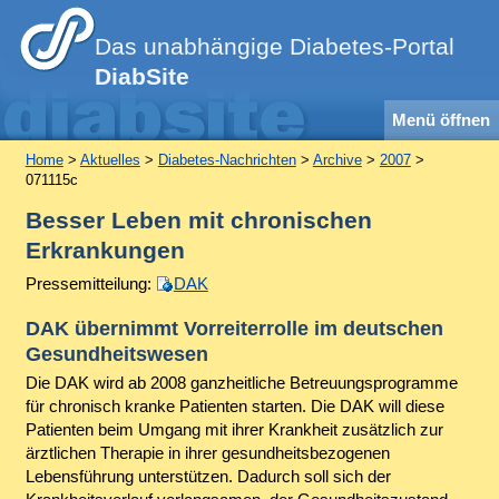
Das unabhängige Diabetes-Portal
DiabSite
Menü öffnen
Home
>
Aktuelles
>
Diabetes-Nachrichten
>
Archive
>
2007
>
071115c
Besser Leben mit chronischen
Erkrankungen
Pressemitteilung:
DAK
DAK übernimmt Vorreiterrolle im deutschen
Gesundheitswesen
Die DAK wird ab 2008 ganzheitliche Betreuungsprogramme
für chronisch kranke Patienten starten. Die DAK will diese
Patienten beim Umgang mit ihrer Krankheit zusätzlich zur
ärztlichen Therapie in ihrer gesundheitsbezogenen
Lebensführung unterstützen. Dadurch soll sich der