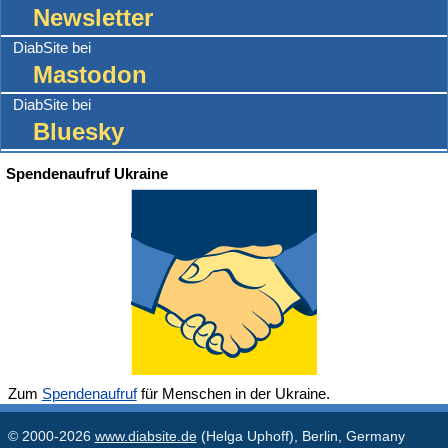
Newsletter
DiabSite bei
Mastodon
DiabSite bei
Bluesky
Spendenaufruf Ukraine
Zum
Spendenaufruf
für Menschen in der Ukraine.
© 2000-2026
www.diabsite.de
(Helga Uphoff), Berlin, Germany