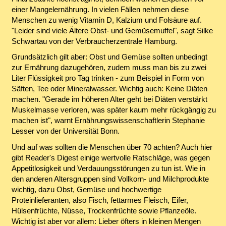
einer Mangelernährung. In vielen Fällen nehmen diese
Menschen zu wenig Vitamin D, Kalzium und Folsäure auf.
"Leider sind viele Ältere Obst- und Gemüsemuffel", sagt Silke
Schwartau von der Verbraucherzentrale Hamburg.
Grundsätzlich gilt aber: Obst und Gemüse sollten unbedingt
zur Ernährung dazugehören, zudem muss man bis zu zwei
Liter Flüssigkeit pro Tag trinken - zum Beispiel in Form von
Säften, Tee oder Mineralwasser. Wichtig auch: Keine Diäten
machen. "Gerade im höheren Alter geht bei Diäten verstärkt
Muskelmasse verloren, was später kaum mehr rückgängig zu
machen ist", warnt Ernährungswissenschaftlerin Stephanie
Lesser von der Universität Bonn.
Und auf was sollten die Menschen über 70 achten? Auch hier
gibt Reader's Digest einige wertvolle Ratschläge, was gegen
Appetitlosigkeit und Verdauungsstörungen zu tun ist. Wie in
den anderen Altersgruppen sind Vollkorn- und Milchprodukte
wichtig, dazu Obst, Gemüse und hochwertige
Proteinlieferanten, also Fisch, fettarmes Fleisch, Eifer,
Hülsenfrüchte, Nüsse, Trockenfrüchte sowie Pflanzeöle.
Wichtig ist aber vor allem: Lieber öfters in kleinen Mengen