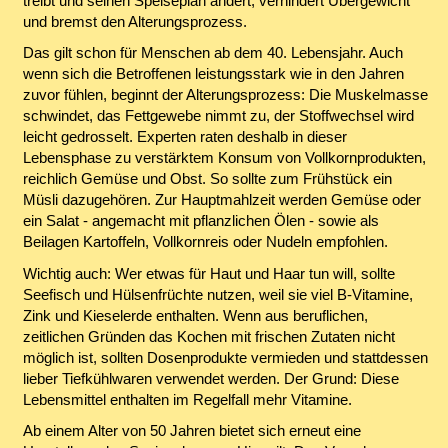
treibt und seinen Speiseplan ändert, verhindert Übergewicht
und bremst den Alterungsprozess.
Das gilt schon für Menschen ab dem 40. Lebensjahr. Auch
wenn sich die Betroffenen leistungsstark wie in den Jahren
zuvor fühlen, beginnt der Alterungsprozess: Die Muskelmasse
schwindet, das Fettgewebe nimmt zu, der Stoffwechsel wird
leicht gedrosselt. Experten raten deshalb in dieser
Lebensphase zu verstärktem Konsum von Vollkornprodukten,
reichlich Gemüse und Obst. So sollte zum Frühstück ein
Müsli dazugehören. Zur Hauptmahlzeit werden Gemüse oder
ein Salat - angemacht mit pflanzlichen Ölen - sowie als
Beilagen Kartoffeln, Vollkornreis oder Nudeln empfohlen.
Wichtig auch: Wer etwas für Haut und Haar tun will, sollte
Seefisch und Hülsenfrüchte nutzen, weil sie viel B-Vitamine,
Zink und Kieselerde enthalten. Wenn aus beruflichen,
zeitlichen Gründen das Kochen mit frischen Zutaten nicht
möglich ist, sollten Dosenprodukte vermieden und stattdessen
lieber Tiefkühlwaren verwendet werden. Der Grund: Diese
Lebensmittel enthalten im Regelfall mehr Vitamine.
Ab einem Alter von 50 Jahren bietet sich erneut eine