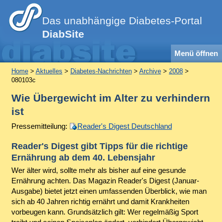
Das unabhängige Diabetes-Portal
DiabSite
Menü öffnen
Home
>
Aktuelles
>
Diabetes-Nachrichten
>
Archive
>
2008
>
080103c
Wie Übergewicht im Alter zu verhindern
ist
Pressemitteilung:
Reader's Digest Deutschland
Reader's Digest gibt Tipps für die richtige
Ernährung ab dem 40. Lebensjahr
Wer älter wird, sollte mehr als bisher auf eine gesunde
Ernährung achten. Das Magazin Reader's Digest (Januar-
Ausgabe) bietet jetzt einen umfassenden Überblick, wie man
sich ab 40 Jahren richtig ernährt und damit Krankheiten
vorbeugen kann. Grundsätzlich gilt: Wer regelmäßig Sport