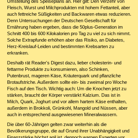
Umstellung des Speiseplans an. Hier gilt: Den Verzehr von
Fleisch, Wurst und Milchprodukten mit hohem Fettanteil, aber
auch fettreiche Süßigkeiten und Backwaren etwas reduzieren.
Denn Untersuchungen der Deutschen Gesellschaft für
Ernährung haben ergeben, dass die 50plus-Generation im
Schnitt 400 bis 600 Kilokalorien pro Tag zu viel zu sich nimmt.
Solche Extrapfunde erhöhen aber das Risiko, an Diabetes,
Herz-Kreislauf-Leiden und bestimmten Krebsarten zu
erkranken.
Deshalb rät Reader's Digest dazu, lieber cholesterin- und
fettarme Produkte zu konsumieren, also Schinken,
Putenbrust, mageren Käse, Kräuterquark und pflanzliche
Brotaufstriche. Außerdem sollte ein- bis zweimal pro Woche
Fisch auf den Tisch. Wichtig auch: Um die Knochen jetzt zu
stärken, braucht der Körper verstärkt Kalzium. Das ist in
Milch, Quark, Joghurt und vor allem hartem Käse enthalten,
außerdem in Brokkoli, Grünkohl, Mangold und Nüssen, aber
auch in entsprechend ausgewiesenen Mineralwassern.
Die über 60-Jährigen gelten zwar weiterhin als die
Bevölkerungsgruppe, die auf Grund ihrer Unabhängigkeit und
Finanzstärke höchst agil ist, dennoch warnen Experten vor