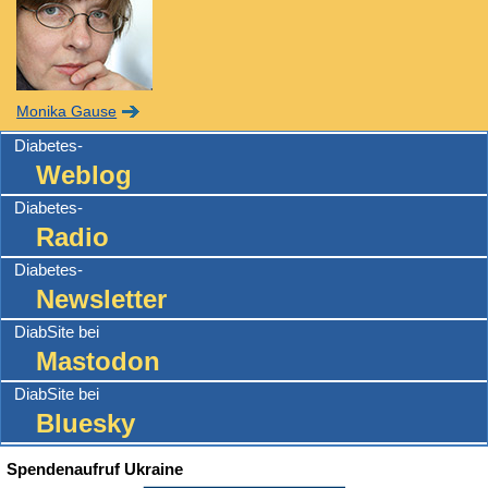
Monika Gause
Diabetes-
Weblog
Diabetes-
Radio
Diabetes-
Newsletter
DiabSite bei
Mastodon
DiabSite bei
Bluesky
Spendenaufruf Ukraine