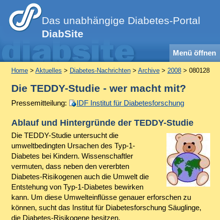
Das unabhängige Diabetes-Portal
DiabSite
Menü öffnen
Home
>
Aktuelles
>
Diabetes-Nachrichten
>
Archive
>
2008
> 080128
Die TEDDY-Studie - wer macht mit?
Pressemitteilung:
IDF Institut für Diabetesforschung
Ablauf und Hintergründe der TEDDY-Studie
Die TEDDY-Studie untersucht die
umweltbedingten Ursachen des Typ-1-
Diabetes bei Kindern. Wissenschaftler
vermuten, dass neben den vererbten
Diabetes-Risikogenen auch die Umwelt die
Entstehung von Typ-1-Diabetes bewirken
kann. Um diese Umwelteinflüsse genauer erforschen zu
können, sucht das Institut für Diabetesforschung Säuglinge,
die Diabetes-Risikogene besitzen.