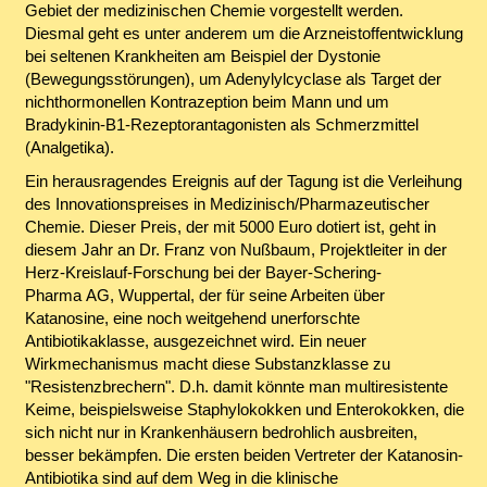
Gebiet der medizinischen Chemie vorgestellt werden.
Diesmal geht es unter anderem um die Arzneistoffentwicklung
bei seltenen Krankheiten am Beispiel der Dystonie
(Bewegungsstörungen), um Adenylylcyclase als Target der
nichthormonellen Kontrazeption beim Mann und um
Bradykinin-B1-Rezeptorantagonisten als Schmerzmittel
(Analgetika).
Ein herausragendes Ereignis auf der Tagung ist die Verleihung
des Innovationspreises in Medizinisch/Pharmazeutischer
Chemie. Dieser Preis, der mit 5000 Euro dotiert ist, geht in
diesem Jahr an Dr. Franz von Nußbaum, Projektleiter in der
Herz-Kreislauf-Forschung bei der Bayer-Schering-
Pharma AG, Wuppertal, der für seine Arbeiten über
Katanosine, eine noch weitgehend unerforschte
Antibiotikaklasse, ausgezeichnet wird. Ein neuer
Wirkmechanismus macht diese Substanzklasse zu
"Resistenzbrechern". D.h. damit könnte man multiresistente
Keime, beispielsweise Staphylokokken und Enterokokken, die
sich nicht nur in Krankenhäusern bedrohlich ausbreiten,
besser bekämpfen. Die ersten beiden Vertreter der Katanosin-
Antibiotika sind auf dem Weg in die klinische