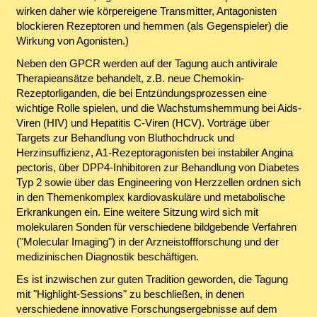
wirken daher wie körpereigene Transmitter, Antagonisten
blockieren Rezeptoren und hemmen (als Gegenspieler) die
Wirkung von Agonisten.)
Neben den GPCR werden auf der Tagung auch antivirale
Therapieansätze behandelt, z.B. neue Chemokin-
Rezeptorliganden, die bei Entzündungsprozessen eine
wichtige Rolle spielen, und die Wachstumshemmung bei Aids-
Viren (HIV) und Hepatitis C-Viren (HCV). Vorträge über
Targets zur Behandlung von Bluthochdruck und
Herzinsuffizienz, A1-Rezeptoragonisten bei instabiler Angina
pectoris, über DPP4-Inhibitoren zur Behandlung von Diabetes
Typ 2 sowie über das Engineering von Herzzellen ordnen sich
in den Themenkomplex kardiovaskuläre und metabolische
Erkrankungen ein. Eine weitere Sitzung wird sich mit
molekularen Sonden für verschiedene bildgebende Verfahren
("Molecular Imaging") in der Arzneistoffforschung und der
medizinischen Diagnostik beschäftigen.
Es ist inzwischen zur guten Tradition geworden, die Tagung
mit "Highlight-Sessions" zu beschließen, in denen
verschiedene innovative Forschungsergebnisse auf dem