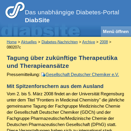
Das unabhängige Diabetes-Portal
DiabSite
Menü öffnen
Home
>
Aktuelles
>
Diabetes-Nachrichten
>
Archive
>
2008
>
080207c
Tagung über zukünftige Therapeutika
und Therapieansätze
Pressemitteilung:
Gesellschaft Deutscher Chemiker e.V.
Mit Spitzenforschern aus dem Ausland
Vom 2. bis 5. März 2008 findet an der Universität Regensburg
unter dem Titel "Frontiers in Medicinal Chemistry" die jährliche
gemeinsame Tagung der Fachgruppe Medizinische Chemie
der Gesellschaft Deutscher Chemiker (GDCh) und der
Fachgruppe Pharmazeutische/Medizinische Chemie der
Deutschen Pharmazeutischen Gesellschaft (DPhG) statt.
Diese Veranstaltungen haben sich zu international stark