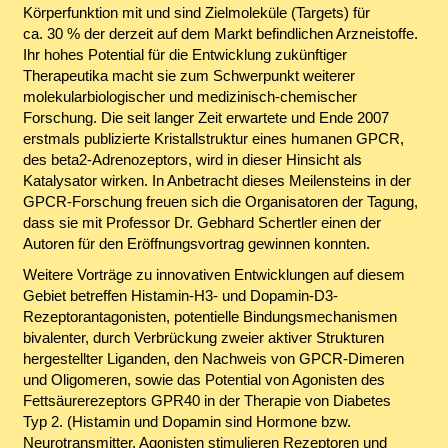
Körperfunktion mit und sind Zielmoleküle (Targets) für
ca. 30 % der derzeit auf dem Markt befindlichen Arzneistoffe.
Ihr hohes Potential für die Entwicklung zukünftiger
Therapeutika macht sie zum Schwerpunkt weiterer
molekularbiologischer und medizinisch-chemischer
Forschung. Die seit langer Zeit erwartete und Ende 2007
erstmals publizierte Kristallstruktur eines humanen GPCR,
des beta2-Adrenozeptors, wird in dieser Hinsicht als
Katalysator wirken. In Anbetracht dieses Meilensteins in der
GPCR-Forschung freuen sich die Organisatoren der Tagung,
dass sie mit Professor Dr. Gebhard Schertler einen der
Autoren für den Eröffnungsvortrag gewinnen konnten.
Weitere Vorträge zu innovativen Entwicklungen auf diesem
Gebiet betreffen Histamin-H3- und Dopamin-D3-
Rezeptorantagonisten, potentielle Bindungsmechanismen
bivalenter, durch Verbrückung zweier aktiver Strukturen
hergestellter Liganden, den Nachweis von GPCR-Dimeren
und Oligomeren, sowie das Potential von Agonisten des
Fettsäurerezeptors GPR40 in der Therapie von Diabetes
Typ 2. (Histamin und Dopamin sind Hormone bzw.
Neurotransmitter, Agonisten stimulieren Rezeptoren und