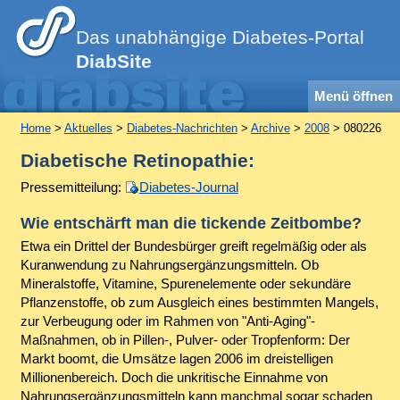
Das unabhängige Diabetes-Portal
DiabSite
Menü öffnen
Home
>
Aktuelles
>
Diabetes-Nachrichten
>
Archive
>
2008
> 080226
Diabetische Retinopathie:
Pressemitteilung:
Diabetes-Journal
Wie entschärft man die tickende Zeitbombe?
Etwa ein Drittel der Bundesbürger greift regelmäßig oder als
Kuranwendung zu Nahrungsergänzungsmitteln. Ob
Mineralstoffe, Vitamine, Spurenelemente oder sekundäre
Pflanzenstoffe, ob zum Ausgleich eines bestimmten Mangels,
zur Verbeugung oder im Rahmen von "Anti-Aging"-
Maßnahmen, ob in Pillen-, Pulver- oder Tropfenform: Der
Markt boomt, die Umsätze lagen 2006 im dreistelligen
Millionenbereich. Doch die unkritische Einnahme von
Nahrungsergänzungsmitteln kann manchmal sogar schaden