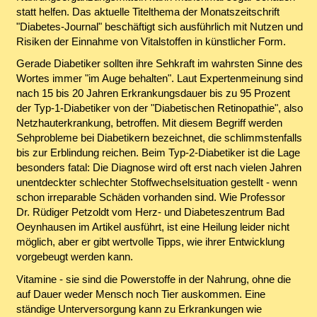
statt helfen. Das aktuelle Titelthema der Monatszeitschrift
"Diabetes-Journal" beschäftigt sich ausführlich mit Nutzen und
Risiken der Einnahme von Vitalstoffen in künstlicher Form.
Gerade Diabetiker sollten ihre Sehkraft im wahrsten Sinne des
Wortes immer "im Auge behalten". Laut Expertenmeinung sind
nach 15 bis 20 Jahren Erkrankungsdauer bis zu 95 Prozent
der Typ-1-Diabetiker von der "Diabetischen Retinopathie", also
Netzhauterkrankung, betroffen. Mit diesem Begriff werden
Sehprobleme bei Diabetikern bezeichnet, die schlimmstenfalls
bis zur Erblindung reichen. Beim Typ-2-Diabetiker ist die Lage
besonders fatal: Die Diagnose wird oft erst nach vielen Jahren
unentdeckter schlechter Stoffwechselsituation gestellt - wenn
schon irreparable Schäden vorhanden sind. Wie Professor
Dr. Rüdiger Petzoldt vom Herz- und Diabeteszentrum Bad
Oeynhausen im Artikel ausführt, ist eine Heilung leider nicht
möglich, aber er gibt wertvolle Tipps, wie ihrer Entwicklung
vorgebeugt werden kann.
Vitamine - sie sind die Powerstoffe in der Nahrung, ohne die
auf Dauer weder Mensch noch Tier auskommen. Eine
ständige Unterversorgung kann zu Erkrankungen wie