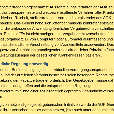
battverträgen vorgeschaltete Ausschreibungsverfahren der AOK sei
 das transparenteste und wettbewerbsoffenste Verfahren aller Kran
. Herbert Reichelt, stellvertretender Vorstandsvorsitzender des AOK-
andes. Das Gericht habe sich, offenbar mangels konkreter sozialges
für die umfassende Anwendung förmlicher Vergaberechtsvorschriften
. Reichelt: "Es ist nicht sachgerecht, Vergaberechtsvorschriften für
gsvorgänge z. B. von Computern oder Büromaterial umfassend und
t auf die ärztliche Verschreibung von Arzneimitteln anzuwenden. Das
uenz zur Aushöhlung grundlegender sozialrechtlicher Prinzipien führe
Leistungszusagen der gesetzlichen Krankenkassen basieren".
htliche Regelung notwendig
n der Berücksichtigung des individuellen Versorgungsanspruchs de
en und der ärztlichen Verordnungsfreiheit seien besondere Rechtsvors
setzung der Rabattverträge erforderlich. Der Gesetzgeber müsse dah
ntscheidung treffen und die entsprechenden Regelungen der
sreform im Sinne einer sozialrechtlich geprägten Gesundheitsverso
rn.
 von notwendigen gesetzgeberischen Initiativen werde die AOK-Ge
e ihrer Versicherten alles daran setzen, jetzt auch unter den einsch