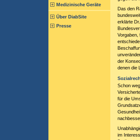
Medizinische Geräte
Das den Ra
bundesweit
Über DiabSite
erklärte Dr
Presse
Bundesverb
Vorgaben, 
entschieden
Beschaffun
unveränder
der Konseq
denen die 
Sozialrec
Schon wege
Versichert
für die Um
Grundsatze
Gesundheit
nachbesse
Unabhängig
im Interess