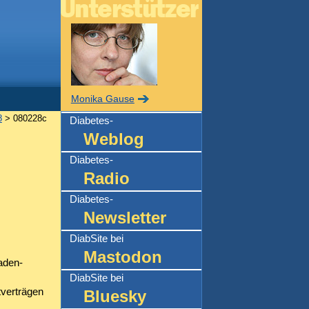
Monika Gause
8
> 080228c
Diabetes-
Weblog
Diabetes-
Radio
Diabetes-
Newsletter
DiabSite bei
Mastodon
aden-
DiabSite bei
tverträgen
Bluesky