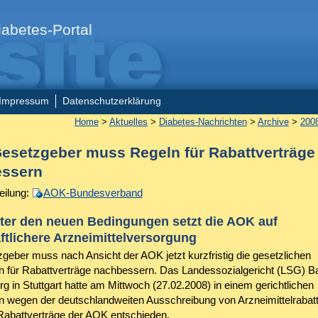
abetes-Portal
Impressum
Datenschutzerklärung
Home
>
Aktuelles
>
Diabetes-Nachrichten
>
Archive
>
200
esetzgeber muss Regeln für Rabattverträge
ssern
eilung:
AOK-Bundesverband
ter den neuen Bedingungen setzt die AOK auf
ftlichere Arzneimittelversorgung
geber muss nach Ansicht der AOK jetzt kurzfristig die gesetzlichen
 für Rabattverträge nachbessern. Das Landessozialgericht (LSG) B
g in Stuttgart hatte am Mittwoch (27.02.2008) in einem gerichtlichen
en wegen der deutschlandweiten Ausschreibung von Arzneimittelrabat
Rabattverträge der AOK entschieden.