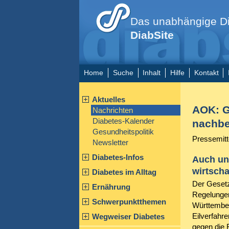
Das unabhängige Di
DiabSite
Home
Suche
Inhalt
Hilfe
Kontakt
Aktuelles
AOK: G
Nachrichten
Diabetes-Kalender
nachbe
Gesundheitspolitik
Pressemitt
Newsletter
Diabetes-Infos
Auch un
wirtscha
Diabetes im Alltag
Der Gesetz
Ernährung
Regelungen
Schwerpunktthemen
Württember
Eilverfahr
Wegweiser Diabetes
gegen die 