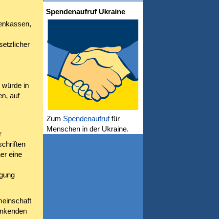
Spendenaufruf Ukraine
kenkassen,
etzlicher
 würde in
n, auf
Zum
Spendenaufruf
für
Menschen in der Ukraine.
r
chriften
er eine
rgung
meinschaft
ränkenden