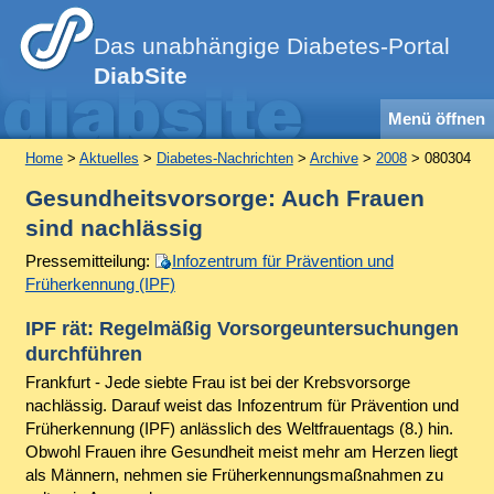
Das unabhängige Diabetes-Portal
DiabSite
Menü öffnen
Home
>
Aktuelles
>
Diabetes-Nachrichten
>
Archive
>
2008
> 080304
Gesundheitsvorsorge: Auch Frauen
sind nachlässig
Pressemitteilung:
Infozentrum für Prävention und
Früherkennung (IPF)
IPF rät: Regelmäßig Vorsorgeuntersuchungen
durchführen
Frankfurt - Jede siebte Frau ist bei der Krebsvorsorge
nachlässig. Darauf weist das Infozentrum für Prävention und
Früherkennung (IPF) anlässlich des Weltfrauentags (8.) hin.
Obwohl Frauen ihre Gesundheit meist mehr am Herzen liegt
als Männern, nehmen sie Früherkennungsmaßnahmen zu