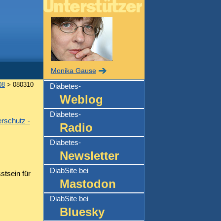
Monika Gause
08
> 080310
Diabetes-
Weblog
Diabetes-
rschutz -
Radio
Diabetes-
Newsletter
DiabSite bei
stsein für
Mastodon
DiabSite bei
Bluesky