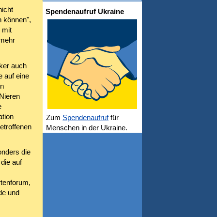
nicht
Spendenaufruf Ukraine
n können",
 mit
 mehr
cker auch
e auf eine
en
Nieren
e
ation
Zum
Spendenaufruf
für
etroffenen
Menschen in der Ukraine.
onders die
die auf
rtenforum,
de und