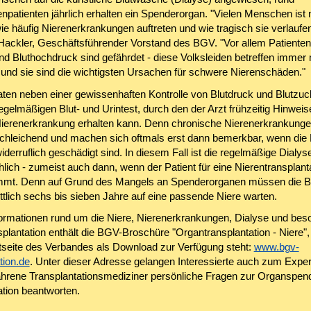
npatienten jährlich erhalten ein Spenderorgan. "Vielen Menschen ist 
ie häufig Nierenerkrankungen auftreten und wie tragisch sie verlaufe
Hackler, Geschäftsführender Vorstand des BGV. "Vor allem Patienten
nd Bluthochdruck sind gefährdet - diese Volksleiden betreffen immer
nd sie sind die wichtigsten Ursachen für schwere Nierenschäden."
aten neben einer gewissenhaften Kontrolle von Blutdruck und Blutzu
gelmäßigen Blut- und Urintest, durch den der Arzt frühzeitig Hinweis
ierenerkrankung erhalten kann. Denn chronische Nierenerkrankung
chleichend und machen sich oftmals erst dann bemerkbar, wenn die 
iderruflich geschädigt sind. In diesem Fall ist die regelmäßige Dialys
lich - zumeist auch dann, wenn der Patient für eine Nierentransplant
mmt. Denn auf Grund des Mangels an Spenderorganen müssen die B
ttlich sechs bis sieben Jahre auf eine passende Niere warten.
ormationen rund um die Niere, Nierenerkrankungen, Dialyse und bes
plantation enthält die BGV-Broschüre "Organtransplantation - Niere", 
etseite des Verbandes als Download zur Verfügung steht:
www.bgv-
tion.de
. Unter dieser Adresse gelangen Interessierte auch zum Expe
ahrene Transplantationsmediziner persönliche Fragen zur Organspen
ation beantworten.