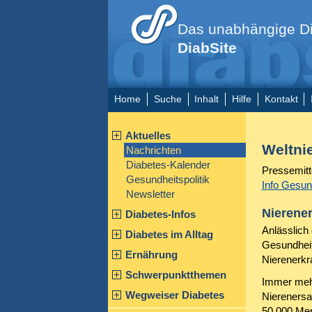
Das unabhängige Di
DiabSite
Home
Suche
Inhalt
Hilfe
Kontakt
Aktuelles
Weltni
Nachrichten
Diabetes-Kalender
Pressemitt
Gesundheitspolitik
Info Gesun
Newsletter
Nierene
Diabetes-Infos
Anlässlich
Diabetes im Alltag
Gesundheit
Ernährung
Nierenerkr
Schwerpunktthemen
Immer mehr
Wegweiser Diabetes
Nierenersa
50.000 Men