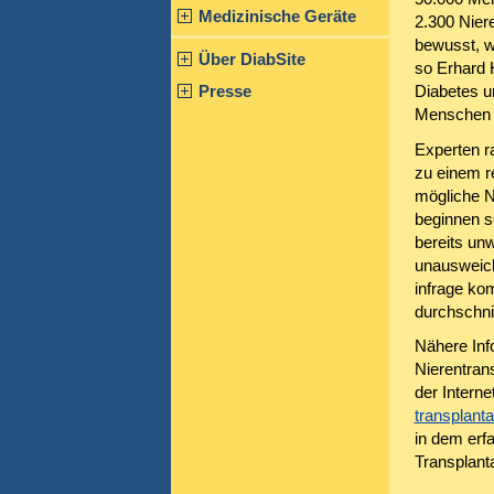
Medizinische Geräte
2.300 Niere
bewusst, w
Über DiabSite
so Erhard 
Presse
Diabetes u
Menschen u
Experten r
zu einem re
mögliche N
beginnen s
bereits unw
unausweich
infrage ko
durchschni
Nähere Inf
Nierentrans
der Intern
transplanta
in dem erf
Transplant