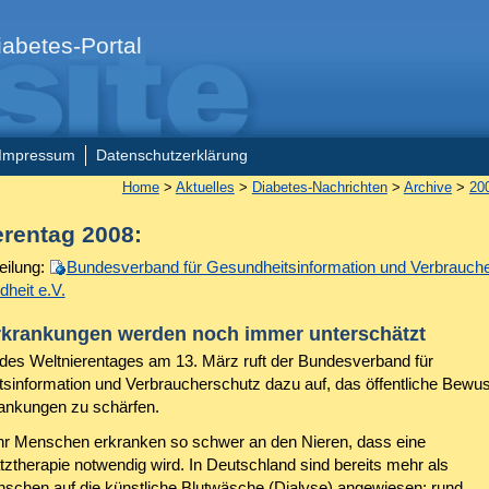
abetes-Portal
Impressum
Datenschutzerklärung
Home
>
Aktuelles
>
Diabetes-Nachrichten
>
Archive
>
20
erentag 2008:
eilung:
Bundesverband für Gesundheitsinformation und Verbrauche
dheit e.V.
rkrankungen werden noch immer unterschätzt
 des Weltnierentages am 13. März ruft der Bundesverband für
sinformation und Verbraucherschutz dazu auf, das öffentliche Bewus
ankungen zu schärfen.
 Menschen erkranken so schwer an den Nieren, dass eine
tztherapie notwendig wird. In Deutschland sind bereits mehr als
schen auf die künstliche Blutwäsche (Dialyse) angewiesen; rund