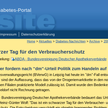
abetes-Portal
Impressum
Datenschutzerklärung
Home
>
Aktuelles
>
Diabetes-Nachrichten
>
Archive
>
20
zer Tag für den Verbraucherschutz
eilung:
ABDA - Bundesvereinigung Deutscher Apothekerverbände
r fordern nach "dm"-Urteil Politik zum Handeln auf
verwaltungsgericht (BVerwG) in Leipzig hat heute im "dm"-Fall ents
r sind der Auffassung, dass das von der Drogeriemarktkette in den no
en Filialen praktizierte Modell zulässig ist. Damit wurde den Bedenke
eldorf nicht Rechnung getragen.
 Bundesvereinigung Deutscher Apothekerverbände bedauert das Urt
Heinz-Günter Wolf: "Das ist ein schwarzer Tag für den Verbraucher- 
chutz. Die Entscheidung verschärft ein ohnehin brennendes Problem