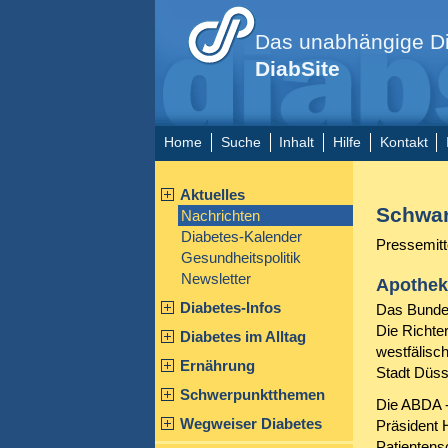
Das unabhängige Di
DiabSite
Home
Suche
Inhalt
Hilfe
Kontakt
Aktuelles
Schwar
Nachrichten
Diabetes-Kalender
Pressemitt
Gesundheitspolitik
Newsletter
Apotheke
Diabetes-Infos
Das Bundes
Die Richte
Diabetes im Alltag
westfälisch
Ernährung
Stadt Düss
Schwerpunktthemen
Die ABDA -
Wegweiser Diabetes
Präsident 
Patientens