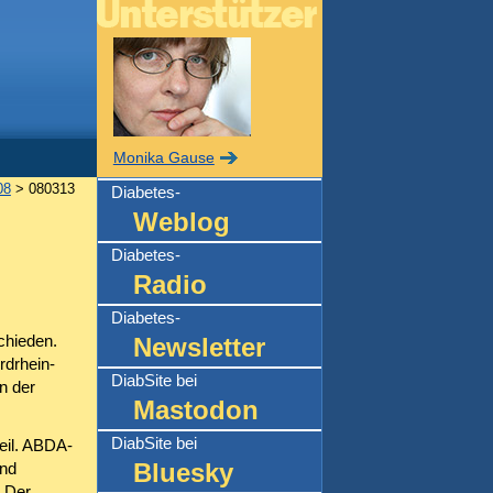
Monika Gause
08
> 080313
Diabetes-
Weblog
Diabetes-
Radio
Diabetes-
chieden.
Newsletter
rdrhein-
DiabSite bei
n der
Mastodon
DiabSite bei
eil. ABDA-
Bluesky
und
. Der