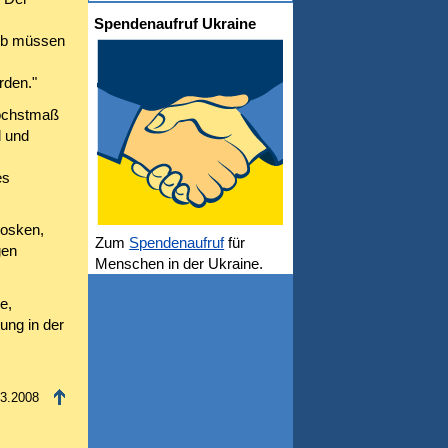
Spendenaufruf Ukraine
alb müssen
rden."
Höchstmaß
d und
es
iosken,
Zum
Spendenaufruf
für
gen
Menschen in der Ukraine.
e,
ung in der
03.2008