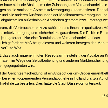
r hatte nicht die Absicht, mit der Zulassung des Versandhandels die
gen an die stationäre Arzneimittelversorgung zu demontieren. Desh
se und alle anderen Ausfransungen der Medikamentenversorgung und
elabgabestellen außerhalb von Apotheken gestoppt bzw. untersagt we
arum, die Verbraucher aktiv zu schützen und ihnen ein qualitatives 
neimittelversorgung und -sicherheit zu garantieren. Die Politik in Bun
 jetzt gefordert. Nur eine Reduktion des Versandhandels auf das
tlich geforderte Maß beugt diesem und weiteren Irrwegen des Markt
vor", so Wolf.
rt, dass auch ungenehmigten Rezeptsammelstellen, der Abgabe an K
maten, im Wege der Selbstbedienung und anderen Markterscheinun
 entgegengetreten wird.
d der Gerichtsentscheidung ist ein Angebot der dm-Drogeriemarktkett
l bei einer kooperierenden Versandapotheke in Holland u.a. zur Abhol
dm-Filiale zu bestellen. Dies hatte die Stadt Düsseldorf untersagt.
13.