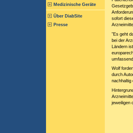
Medizinische Geräte
Gesetzgebe
Anforderun
Über DiabSite
sofort die
Presse
Arzneimitt
"Es geht d
bei der Arz
Ländern ist
europarech
umfassend 
Wolf forde
durch Auto
nachhaltig
Hintergrun
Arzneimitte
jeweiligen 