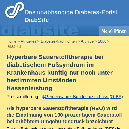
Das unabhängige Diabetes-Portal
DiabSite
Menü öffnen
Home
>
Aktuelles
>
Diabetes-Nachrichten
>
Archive
>
2008
>
080314d
Hyperbare Sauerstofftherapie bei
diabetischem Fußsyndrom im
Krankenhaus künftig nur noch unter
bestimmten Umständen
Kassenleistung
Pressemitteilung:
Gemeinsamer Bundesausschuss (G-BA)
Als hyperbare Sauerstofftherapie (HBO) wird
die Einatmung von 100-prozentigem Sauerstoff
bei erhöhtem Umgebungsdruck bezeichnet
Für die Behandlung des diabetischen Fußsyndroms (DFS) ist