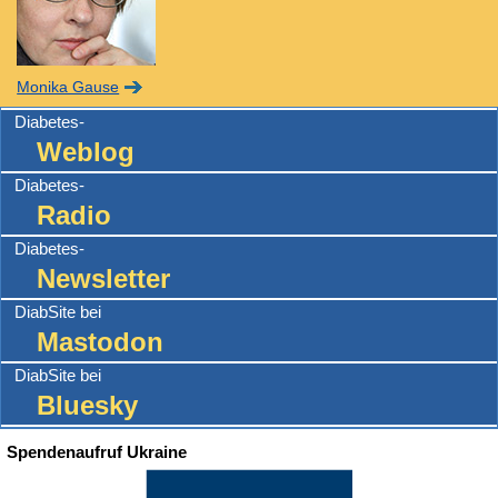
Monika Gause
Diabetes-
Weblog
Diabetes-
Radio
Diabetes-
Newsletter
DiabSite bei
Mastodon
DiabSite bei
Bluesky
Spendenaufruf Ukraine