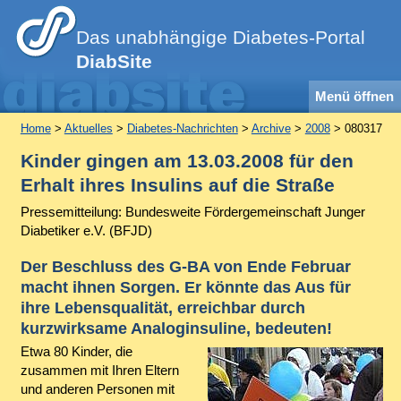
Das unabhängige Diabetes-Portal
DiabSite
Menü öffnen
Home
>
Aktuelles
>
Diabetes-Nachrichten
>
Archive
>
2008
> 080317
Kinder gingen am 13.03.2008 für den
Erhalt ihres Insulins auf die Straße
Pressemitteilung: Bundesweite Fördergemeinschaft Junger
Diabetiker e.V. (BFJD)
Der Beschluss des G-BA von Ende Februar
macht ihnen Sorgen. Er könnte das Aus für
ihre Lebensqualität, erreichbar durch
kurzwirksame Analoginsuline, bedeuten!
Etwa 80 Kinder, die
zusammen mit Ihren Eltern
und anderen Personen mit