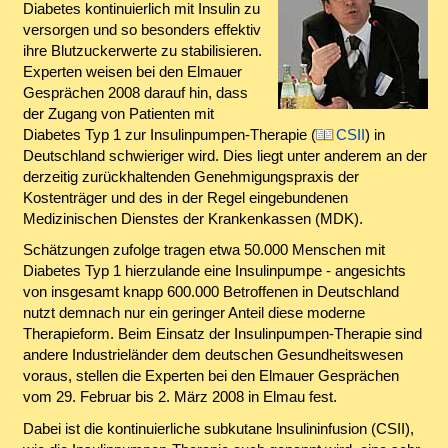
Diabetes kontinuierlich mit Insulin zu
versorgen und so besonders effektiv
ihre Blutzuckerwerte zu stabilisieren.
Experten weisen bei den Elmauer
Gesprächen 2008 darauf hin, dass
der Zugang von Patienten mit
Diabetes Typ 1 zur Insulinpumpen-Therapie (
CSII
) in
Deutschland schwieriger wird. Dies liegt unter anderem an der
derzeitig zurückhaltenden Genehmigungspraxis der
Kostenträger und des in der Regel eingebundenen
Medizinischen Dienstes der Krankenkassen (MDK).
Schätzungen zufolge tragen etwa 50.000 Menschen mit
Diabetes Typ 1 hierzulande eine Insulinpumpe - angesichts
von insgesamt knapp 600.000 Betroffenen in Deutschland
nutzt demnach nur ein geringer Anteil diese moderne
Therapieform. Beim Einsatz der Insulinpumpen-Therapie sind
andere Industrieländer dem deutschen Gesundheitswesen
voraus, stellen die Experten bei den Elmauer Gesprächen
vom 29. Februar bis 2. März 2008 in Elmau fest.
Dabei ist die kontinuierliche subkutane lnsulininfusion (CSII),