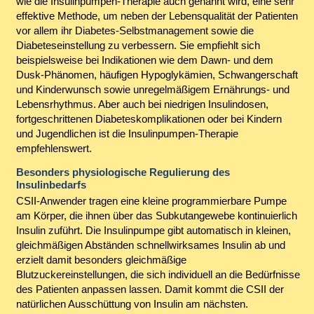
wie die Insulinpumpen-Therapie auch genannt wird, eine sehr
effektive Methode, um neben der Lebensqualität der Patienten
vor allem ihr Diabetes-Selbstmanagement sowie die
Diabeteseinstellung zu verbessern. Sie empfiehlt sich
beispielsweise bei Indikationen wie dem Dawn- und dem
Dusk-Phänomen, häufigen Hypoglykämien, Schwangerschaft
und Kinderwunsch sowie unregelmäßigem Ernährungs- und
Lebensrhythmus. Aber auch bei niedrigen Insulindosen,
fortgeschrittenen Diabeteskomplikationen oder bei Kindern
und Jugendlichen ist die Insulinpumpen-Therapie
empfehlenswert.
Besonders physiologische Regulierung des
Insulinbedarfs
CSII-Anwender tragen eine kleine programmierbare Pumpe
am Körper, die ihnen über das Subkutangewebe kontinuierlich
Insulin zuführt. Die Insulinpumpe gibt automatisch in kleinen,
gleichmäßigen Abständen schnellwirksames Insulin ab und
erzielt damit besonders gleichmäßige
Blutzuckereinstellungen, die sich individuell an die Bedürfnisse
des Patienten anpassen lassen. Damit kommt die CSII der
natürlichen Ausschüttung von Insulin am nächsten.