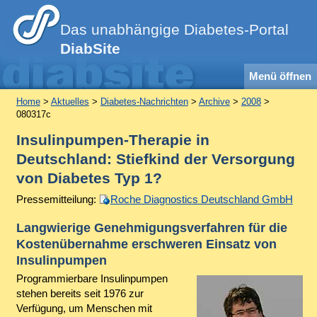
Das unabhängige Diabetes-Portal
DiabSite
Menü öffnen
Home
>
Aktuelles
>
Diabetes-Nachrichten
>
Archive
>
2008
>
080317c
Insulinpumpen-Therapie in
Deutschland: Stiefkind der Versorgung
von Diabetes Typ 1?
Pressemitteilung:
Roche Diagnostics Deutschland GmbH
Langwierige Genehmigungsverfahren für die
Kostenübernahme erschweren Einsatz von
Insulinpumpen
Programmierbare Insulinpumpen
stehen bereits seit 1976 zur
Verfügung, um Menschen mit