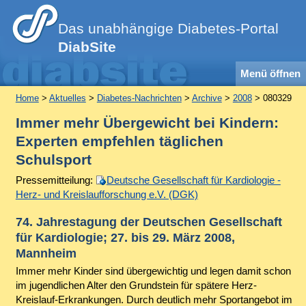
Das unabhängige Diabetes-Portal
DiabSite
Menü öffnen
Home
>
Aktuelles
>
Diabetes-Nachrichten
>
Archive
>
2008
> 080329
Immer mehr Übergewicht bei Kindern:
Experten empfehlen täglichen
Schulsport
Pressemitteilung:
Deutsche Gesellschaft für Kardiologie -
Herz- und Kreislaufforschung e.V. (DGK)
74. Jahrestagung der Deutschen Gesellschaft
für Kardiologie; 27. bis 29. März 2008,
Mannheim
Immer mehr Kinder sind übergewichtig und legen damit schon
im jugendlichen Alter den Grundstein für spätere Herz-
Kreislauf-Erkrankungen. Durch deutlich mehr Sportangebot im