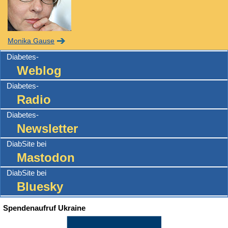
Monika Gause
Diabetes-
Weblog
Diabetes-
Radio
Diabetes-
Newsletter
DiabSite bei
Mastodon
DiabSite bei
Bluesky
Spendenaufruf Ukraine