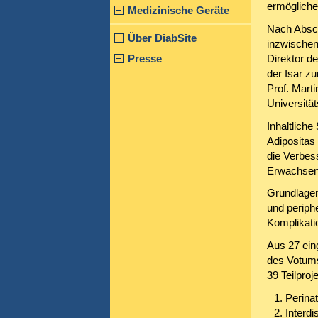
ermögliche
Medizinische Geräte
Nach Absch
Über DiabSite
inzwischen 
Presse
Direktor d
der Isar z
Prof. Marti
Universität
Inhaltlich
Adipositas
die Verbes
Erwachsen
Grundlagen
und periph
Komplikatio
Aus 27 ein
des Votums
39 Teilpro
Perina
Interdi