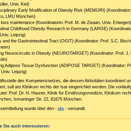
ller, Univ. Kiel)
sciplinary Early Modification of Obesity Risk (MEMORI) (Koordinator:
ko, LMU München)
 loss maintenance (Koordinatorin: Prof. M. de Zwaan, Univ. Erlangen
udinal Childhood Obesity Research in Germany (LARGE) (Koordinator
Univ. Leipzig)
 and the Gastrointestinal Tract (OGIT) (Koordinator: Prof. S.C. Bischo
heim)
ing Neurocircuits in Obesity (NEUROTARGET) (Koordinator: Prof. J. 
öln)
ing Adipose Tissue Dysfunction (ADIPOSE TARGET) (Koordinator: Pr
 Univ. Leipzig)
ftsstelle des Kompetenznetzes, die dessen Aktivitäten koordiniert u
t, soll am Klinikum rechts der Isar eingerichtet werden. Die vorläufi
tet: Prof. Dr. H. Hauner, Klinik für Ernährungsmedizin, Klinikum recht
chen, Ismaninger Str. 22, 81675 München.
semitteilung wurde über den -
idw
- versandt.
 Sie auch interessieren: