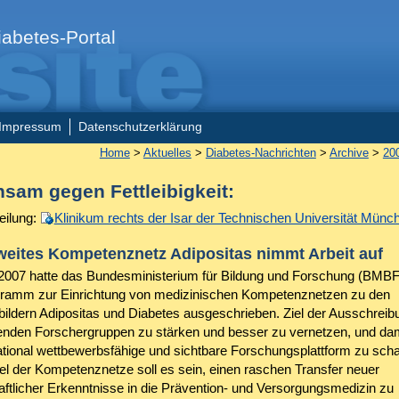
abetes-Portal
Impressum
Datenschutzerklärung
Home
>
Aktuelles
>
Diabetes-Nachrichten
>
Archive
>
20
sam gegen Fettleibigkeit:
eilung:
Klinikum rechts der Isar der Technischen Universität Münc
eites Kompetenznetz Adipositas nimmt Arbeit auf
2007 hatte das Bundesministerium für Bildung und Forschung (BMBF
ramm zur Einrichtung von medizinischen Kompetenznetzen zu den
bildern Adipositas und Diabetes ausgeschrieben. Ziel der Ausschreib
enden Forschergruppen zu stärken und besser zu vernetzen, und da
national wettbewerbsfähige und sichtbare Forschungsplattform zu scha
iel der Kompetenznetze soll es sein, einen raschen Transfer neuer
ftlicher Erkenntnisse in die Prävention- und Versorgungsmedizin zu