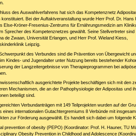
n.
luss des Auswahlverfahrens hat sich das Kompetenznetz Adiposita
konstituiert. Bei der Auftaktveranstaltung wurde Herr Prof. Dr. Hans
es Else-Kröner-Fresenius-Zentrums für Ernährungsmedizin am Klinik
um Sprecher des Kompetenznetzes gewählt. Seine Stellvertreter sind
na de Zwaan, Universität Erlangen, und Herr Prof. Wieland Kiess,
skinderklinik Leipzig.
e Schwerpunkt des Verbundes sind die Prävention von Übergewicht un
 im Kindes- und Jugendalter unter Nutzung bereits bestehender Koho
serung der Langzeitergebnisse von Therapieprogrammen bei adipös
en.
wissenschaftlich ausgerichtete Projekte beschäftigen sich mit den z
eren Mechanismen, die an der Pathophysiologie der Adipositas und ih
nen beteiligt sind.
gereichten Verbundanträgen mit 149 Teilprojekten wurden auf der Gr
 eines internationalen Gutachtergremiums 8 Verbünde mit insgesam
jekten zur Förderung ausgewählt. Es handelt sich dabei um folgende K
tal prevention of obesity (PEPO) (Koordinator: Prof. H. Hauner, TU 
sciplinary Obesity Prevention in Childhood and Adolescence (Koordina