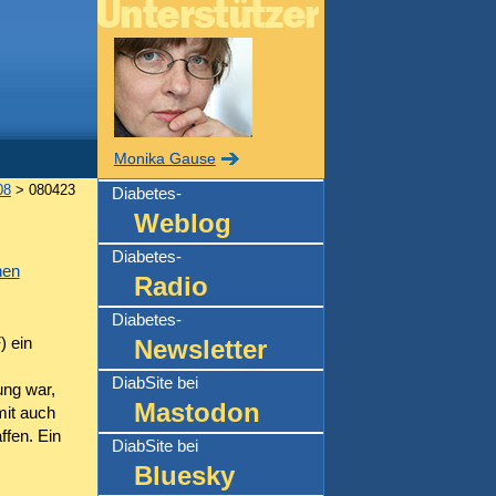
Monika Gause
08
> 080423
Diabetes-
Weblog
Diabetes-
hen
Radio
Diabetes-
) ein
Newsletter
DiabSite bei
ung war,
Mastodon
mit auch
ffen. Ein
DiabSite bei
Bluesky