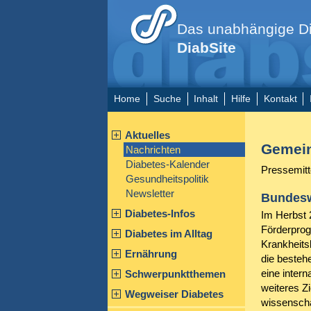
Das unabhängige Di
DiabSite
Home
Suche
Inhalt
Hilfe
Kontakt
Aktuelles
Gemein
Nachrichten
Diabetes-Kalender
Pressemitt
Gesundheitspolitik
Newsletter
Bundesw
Diabetes-Infos
Im Herbst 
Förderprog
Diabetes im Alltag
Krankheits
Ernährung
die besteh
eine inter
Schwerpunktthemen
weiteres Z
Wegweiser Diabetes
wissenscha