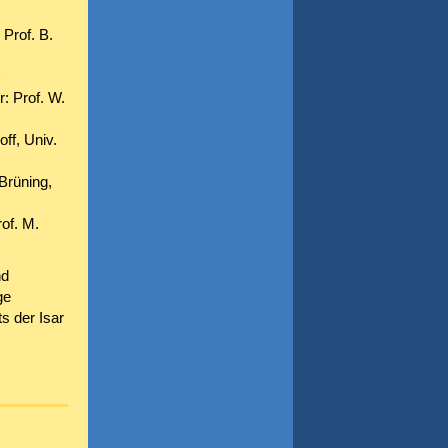
 Prof. B.
)
: Prof. W.
ff, Univ.
Brüning,
of. M.
nd
ge
s der Isar