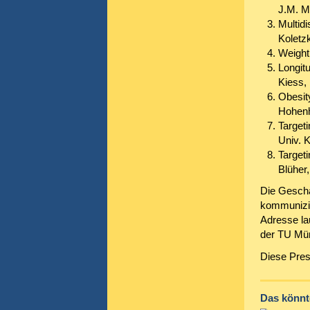
J.M. Mü
Multidi
Koletz
Weight
Longit
Kiess, 
Obesity
Hohen
Target
Univ. K
Target
Blüher,
Die Geschä
kommunizier
Adresse lau
der TU Mün
Diese Pres
Das könnte