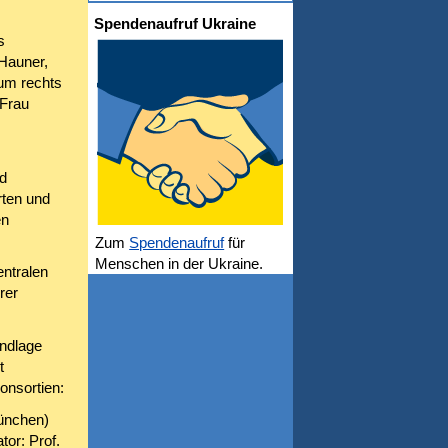
Spendenaufruf Ukraine
s
 Hauner,
um rechts
 Frau
d
rten und
en
Zum
Spendenaufruf
für
Menschen in der Ukraine.
entralen
rer
undlage
t
onsortien:
München)
tor: Prof.