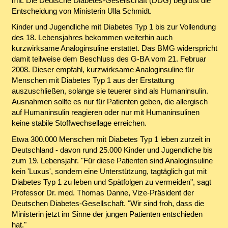
mit. Die Deutsche Diabetes-Gesellschaft (DDG) begrüßt die
Entscheidung von Ministerin Ulla Schmidt.
Kinder und Jugendliche mit Diabetes Typ 1 bis zur Vollendung
des 18. Lebensjahres bekommen weiterhin auch
kurzwirksame Analoginsuline erstattet. Das BMG widerspricht
damit teilweise dem Beschluss des G-BA vom 21. Februar
2008. Dieser empfahl, kurzwirksame Analoginsuline für
Menschen mit Diabetes Typ 1 aus der Erstattung
auszuschließen, solange sie teuerer sind als Humaninsulin.
Ausnahmen sollte es nur für Patienten geben, die allergisch
auf Humaninsulin reagieren oder nur mit Humaninsulinen
keine stabile Stoffwechsellage erreichen.
Etwa 300.000 Menschen mit Diabetes Typ 1 leben zurzeit in
Deutschland - davon rund 25.000 Kinder und Jugendliche bis
zum 19. Lebensjahr. "Für diese Patienten sind Analoginsuline
kein 'Luxus', sondern eine Unterstützung, tagtäglich gut mit
Diabetes Typ 1 zu leben und Spätfolgen zu vermeiden", sagt
Professor Dr. med. Thomas Danne, Vize-Präsident der
Deutschen Diabetes-Gesellschaft. "Wir sind froh, dass die
Ministerin jetzt im Sinne der jungen Patienten entschieden
hat."