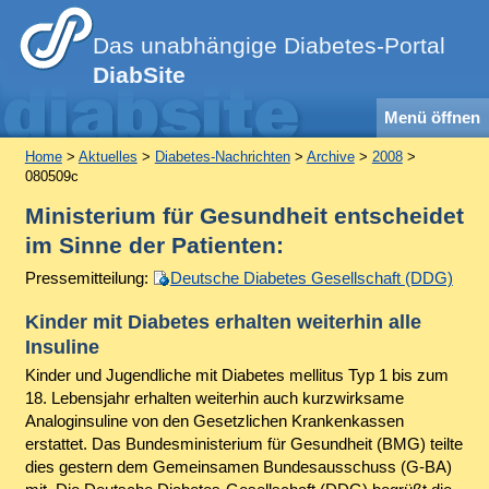
Das unabhängige Diabetes-Portal
DiabSite
Menü öffnen
Home
>
Aktuelles
>
Diabetes-Nachrichten
>
Archive
>
2008
>
080509c
Ministerium für Gesundheit entscheidet
im Sinne der Patienten:
Pressemitteilung:
Deutsche Diabetes Gesellschaft (DDG)
Kinder mit Diabetes erhalten weiterhin alle
Insuline
Kinder und Jugendliche mit Diabetes mellitus Typ 1 bis zum
18. Lebensjahr erhalten weiterhin auch kurzwirksame
Analoginsuline von den Gesetzlichen Krankenkassen
erstattet. Das Bundesministerium für Gesundheit (BMG) teilte
dies gestern dem Gemeinsamen Bundesausschuss (G-BA)