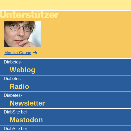
Monika Gause
Diabetes-
Weblog
Diabetes-
Radio
Diabetes-
Newsletter
DiabSite bei
Mastodon
DiabSite bei