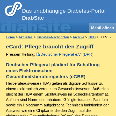
Das unabhängige Diabetes-Portal
DiabSite
Menü öffnen
Home
>
Aktuelles
>
Diabetes-Nachrichten
>
Archive
>
2008
> 080515
eCard: Pflege braucht den Zugriff
Pressemitteilung:
Deutscher Pflegerat e.V. (DPR)
Deutscher Pflegerat plädiert für Schaffung
eines Elektronischen
Gesundheitsberuferegisters (eGBR)
Heilberufeausweise (HBA) gelten als digitale Schlüssel zu
einem elektronisch vernetzten Gesundheitswesen. Äußerlich
gleicht der HBA einem Sichtausweis im Scheckkartenformat.
Auf ihm sind Name des Inhabers, Gültigkeitsdauer, Passfoto
sowie ein Hologramm aufgebracht. Technisch funktioniert der
Ausweis wie eine Chipkarte, die den Zugriff auf die
elektronische Gesundheitskarte (eCard) des Patienten