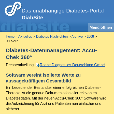
Das unabhängige Diabetes-Portal
DiabSite
Menü öffnen
Home
>
Aktuelles
>
Diabetes-Nachrichten
>
Archive
>
2008
>
080521b
Diabetes-Datenmanagement: Accu-
Chek 360°
Pressemitteilung:
Roche Diagnostics Deutschland GmbH
Software vereint isolierte Werte zu
aussagekräftigem Gesamtbild
Ein bedeutender Bestandteil einer erfolgreichen Diabetes-
Therapie ist die genaue Dokumentation aller relevanten
Diabetesdaten. Mit der neuen Accu-Chek 360° Software wird
die Aufzeichnung für Arzt und Patienten nun einfacher und
sicherer.