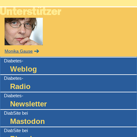
Monika Gause
Diabetes-
Weblog
Diabetes-
Radio
Diabetes-
Newsletter
DiabSite bei
Mastodon
DiabSite bei