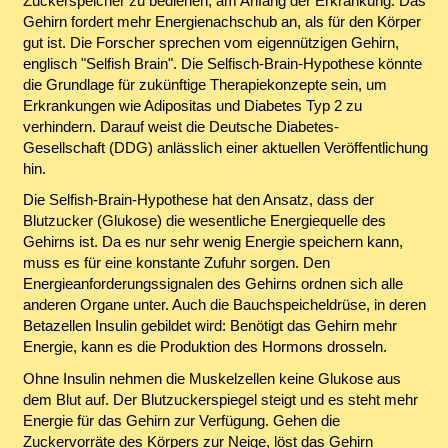
Zuckerspeicher zu bedienen, am Anfang der Erkrankung: Das
Gehirn fordert mehr Energienachschub an, als für den Körper
gut ist. Die Forscher sprechen vom eigennützigen Gehirn,
englisch "Selfish Brain". Die Selfisch-Brain-Hypothese könnte
die Grundlage für zukünftige Therapiekonzepte sein, um
Erkrankungen wie Adipositas und Diabetes Typ 2 zu
verhindern. Darauf weist die Deutsche Diabetes-
Gesellschaft (DDG) anlässlich einer aktuellen Veröffentlichung
hin.
Die Selfish-Brain-Hypothese hat den Ansatz, dass der
Blutzucker (Glukose) die wesentliche Energiequelle des
Gehirns ist. Da es nur sehr wenig Energie speichern kann,
muss es für eine konstante Zufuhr sorgen. Den
Energieanforderungssignalen des Gehirns ordnen sich alle
anderen Organe unter. Auch die Bauchspeicheldrüse, in deren
Betazellen Insulin gebildet wird: Benötigt das Gehirn mehr
Energie, kann es die Produktion des Hormons drosseln.
Ohne Insulin nehmen die Muskelzellen keine Glukose aus
dem Blut auf. Der Blutzuckerspiegel steigt und es steht mehr
Energie für das Gehirn zur Verfügung. Gehen die
Zuckervorräte des Körpers zur Neige, löst das Gehirn