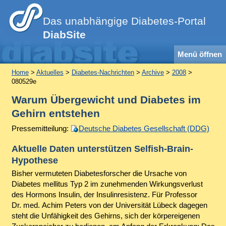
Das unabhängige Diabetes-Portal
DiabSite
Menü öffnen
Home
>
Aktuelles
>
Diabetes-Nachrichten
>
Archive
>
2008
>
080529e
Warum Übergewicht und Diabetes im
Gehirn entstehen
Pressemitteilung:
Deutsche Diabetes Gesellschaft (DDG)
Aktuelle Daten unterstützen Selfish-Brain-
Hypothese
Bisher vermuteten Diabetesforscher die Ursache von
Diabetes mellitus Typ 2 im zunehmenden Wirkungsverlust
des Hormons Insulin, der Insulinresistenz. Für Professor
Dr. med. Achim Peters von der Universität Lübeck dagegen
steht die Unfähigkeit des Gehirns, sich der körpereigenen