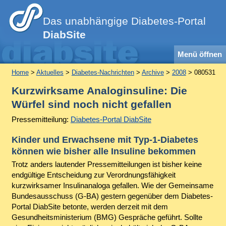
Das unabhängige Diabetes-Portal
DiabSite
Menü öffnen
Home
>
Aktuelles
>
Diabetes-Nachrichten
>
Archive
>
2008
> 080531
Kurzwirksame Analoginsuline: Die
Würfel sind noch nicht gefallen
Pressemitteilung:
Diabetes-Portal DiabSite
Kinder und Erwachsene mit Typ-1-Diabetes
können wie bisher alle Insuline bekommen
Trotz anders lautender Pressemitteilungen ist bisher keine
endgültige Entscheidung zur Verordnungsfähigkeit
kurzwirksamer Insulinanaloga gefallen. Wie der Gemeinsame
Bundesausschuss (G-BA) gestern gegenüber dem Diabetes-
Portal DiabSite betonte, werden derzeit mit dem
Gesundheitsministerium (BMG) Gespräche geführt. Sollte