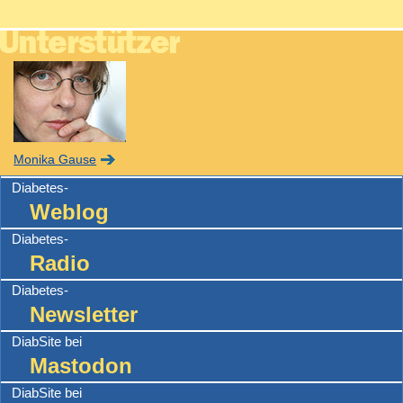
Monika Gause
Diabetes-
Weblog
Diabetes-
Radio
Diabetes-
Newsletter
DiabSite bei
Mastodon
DiabSite bei