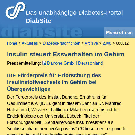
Das unabhängige Diabetes-Portal
DiabSite
Menü öffnen
Home
>
Aktuelles
>
Diabetes-Nachrichten
>
Archive
>
2008
> 080612
Insulin steuert Essverhalten im Gehirn
Pressemitteilung:
Danone GmbH Deutschland
IDE Förderpreis für Erforschung des
Insulinstoffwechsels im Gehirn bei
Übergewichtigen
Der Förderpreis des Institut Danone, Ernährung für
Gesundheit e.V. (IDE), geht in diesem Jahr an Dr. Manfred
Hallschmid, Wissenschaftlicher Mitarbeiter am Institut für
Endokrinologie der Universität Lübeck. Titel der
Forschungsarbeit: "Zentralnervöse Insulinresistenz als
Schlüsselphänomen bei Adipositas" (
"Obese men respond to
cognitive but not to catabolic brain insulin signaling"
,