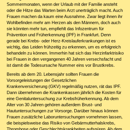
Sommermonaten, wenn der Urlaub mit der Familie ansteht
oder die Hitze das Warten beim Arzt unerträglich macht. Auch
Frauen machen da kaum eine Ausnahme. Zwar liegt ihnen ihr
Wohlbefinden mehr am Herzen als den Männern, doch auch
sie könnten mehr tun, empfiehlt das Infozentrum für
Prävention und Früherkennung (IPF) in Frankfurt. Denn
gerade bei Krebs- oder Herz-Kreislauferkrankungen ist es
wichtig, das Leiden frühzeitig zu erkennen, um es erfolgreich
behandeln zu können. Immerhin hat sich das Herzinfarktrisiko
bei Frauen in den vergangenen 40 Jahren versechsfacht und
ist damit die Todesursache Nummer eins vor Brustkrebs.
Bereits ab dem 20. Lebensjahr sollten Frauen die
Vorsorgeleistungen der Gesetzlichen
Krankenversicherung (GKV) regelmäßig nutzen, rät das IPF.
Dann übernehmen die Krankenkassen jährlich die Kosten für
eine Genitaluntersuchung zur Krebsfrüherkennung. Ab dem
Alter von 30 Jahren gehören außerdem Brust- und
Hautuntersuchungen zur Vorsorge. Darüber hinaus können
Frauen zusätzliche Laboruntersuchungen vornehmen lassen,
die beispielsweise das Risiko von Gebärmutterhalskrebs,
Thrombose oder Geschlechtskrankheiten aufspüren. Ab dem