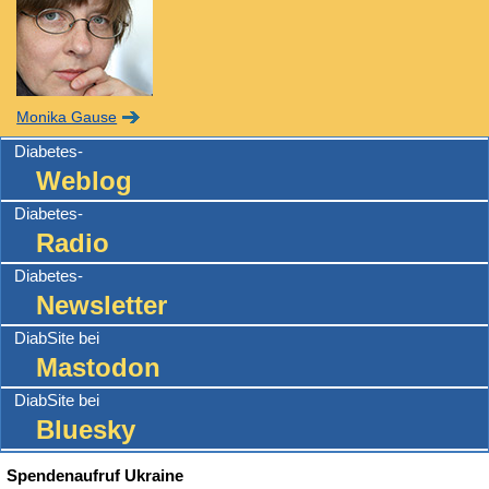
Monika Gause
Diabetes-
Weblog
Diabetes-
Radio
Diabetes-
Newsletter
DiabSite bei
Mastodon
DiabSite bei
Bluesky
Spendenaufruf Ukraine