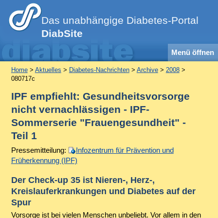
Das unabhängige Diabetes-Portal
DiabSite
Menü öffnen
Home
>
Aktuelles
>
Diabetes-Nachrichten
>
Archive
>
2008
>
080717c
IPF empfiehlt: Gesundheitsvorsorge
nicht vernachlässigen - IPF-
Sommerserie "Frauengesundheit" -
Teil 1
Pressemitteilung:
Infozentrum für Prävention und
Früherkennung (IPF)
Der Check-up 35 ist Nieren-, Herz-,
Kreislauferkrankungen und Diabetes auf der
Spur
Vorsorge ist bei vielen Menschen unbeliebt. Vor allem in den