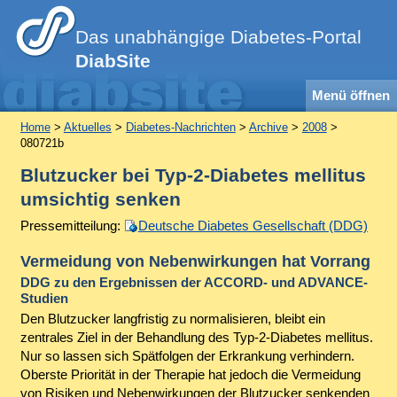
Das unabhängige Diabetes-Portal
DiabSite
Menü öffnen
Home
>
Aktuelles
>
Diabetes-Nachrichten
>
Archive
>
2008
>
080721b
Blutzucker bei Typ-2-Diabetes mellitus
umsichtig senken
Pressemitteilung:
Deutsche Diabetes Gesellschaft (DDG)
Vermeidung von Nebenwirkungen hat Vorrang
DDG zu den Ergebnissen der ACCORD- und ADVANCE-
Studien
Den Blutzucker langfristig zu normalisieren, bleibt ein
zentrales Ziel in der Behandlung des Typ-2-Diabetes mellitus.
Nur so lassen sich Spätfolgen der Erkrankung verhindern.
Oberste Priorität in der Therapie hat jedoch die Vermeidung
von Risiken und Nebenwirkungen der Blutzucker senkenden