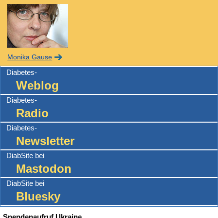
Monika Gause
Diabetes-
Weblog
Diabetes-
Radio
Diabetes-
Newsletter
DiabSite bei
Mastodon
DiabSite bei
Bluesky
Spendenaufruf Ukraine