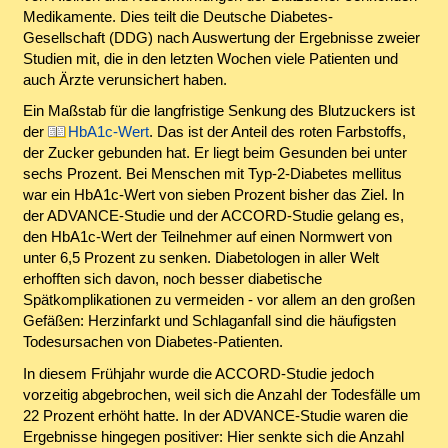
Medikamente. Dies teilt die Deutsche Diabetes-
Gesellschaft (DDG) nach Auswertung der Ergebnisse zweier
Studien mit, die in den letzten Wochen viele Patienten und
auch Ärzte verunsichert haben.
Ein Maßstab für die langfristige Senkung des Blutzuckers ist
der
HbA1c-Wert
. Das ist der Anteil des roten Farbstoffs,
der Zucker gebunden hat. Er liegt beim Gesunden bei unter
sechs Prozent. Bei Menschen mit Typ-2-Diabetes mellitus
war ein HbA1c-Wert von sieben Prozent bisher das Ziel. In
der ADVANCE-Studie und der ACCORD-Studie gelang es,
den HbA1c-Wert der Teilnehmer auf einen Normwert von
unter 6,5 Prozent zu senken. Diabetologen in aller Welt
erhofften sich davon, noch besser diabetische
Spätkomplikationen zu vermeiden - vor allem an den großen
Gefäßen: Herzinfarkt und Schlaganfall sind die häufigsten
Todesursachen von Diabetes-Patienten.
In diesem Frühjahr wurde die ACCORD-Studie jedoch
vorzeitig abgebrochen, weil sich die Anzahl der Todesfälle um
22 Prozent erhöht hatte. In der ADVANCE-Studie waren die
Ergebnisse hingegen positiver: Hier senkte sich die Anzahl