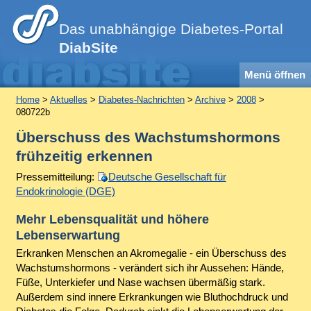
Das unabhängige Diabetes-Portal
DiabSite
Menü öffnen
Home
>
Aktuelles
>
Diabetes-Nachrichten
>
Archive
>
2008
>
080722b
Überschuss des Wachstumshormons
frühzeitig erkennen
Pressemitteilung:
Deutsche Gesellschaft für
Endokrinologie (DGE)
Mehr Lebensqualität und höhere
Lebenserwartung
Erkranken Menschen an Akromegalie - ein Überschuss des
Wachstumshormons - verändert sich ihr Aussehen: Hände,
Füße, Unterkiefer und Nase wachsen übermäßig stark.
Außerdem sind innere Erkrankungen wie Bluthochdruck und