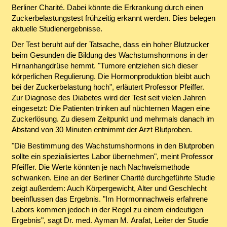
Berliner Charité. Dabei könnte die Erkrankung durch einen
Zuckerbelastungstest frühzeitig erkannt werden. Dies belegen
aktuelle Studienergebnisse.
Der Test beruht auf der Tatsache, dass ein hoher Blutzucker
beim Gesunden die Bildung des Wachstumshormons in der
Hirnanhangdrüse hemmt. "Tumore entziehen sich dieser
körperlichen Regulierung. Die Hormonproduktion bleibt auch
bei der Zuckerbelastung hoch", erläutert Professor Pfeiffer.
Zur Diagnose des Diabetes wird der Test seit vielen Jahren
eingesetzt: Die Patienten trinken auf nüchternen Magen eine
Zuckerlösung. Zu diesem Zeitpunkt und mehrmals danach im
Abstand von 30 Minuten entnimmt der Arzt Blutproben.
"Die Bestimmung des Wachstumshormons in den Blutproben
sollte ein spezialisiertes Labor übernehmen", meint Professor
Pfeiffer. Die Werte könnten je nach Nachweismethode
schwanken. Eine an der Berliner Charité durchgeführte Studie
zeigt außerdem: Auch Körpergewicht, Alter und Geschlecht
beeinflussen das Ergebnis. "Im Hormonnachweis erfahrene
Labors kommen jedoch in der Regel zu einem eindeutigen
Ergebnis", sagt Dr. med. Ayman M. Arafat, Leiter der Studie