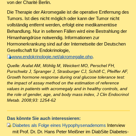
von der Charité Berlin.
Die Therapie der Akromegalie ist die operative Entfernung des
Tumors. Ist dies nicht möglich oder kann der Tumor nicht
vollständig entfernt werden, erfolgt eine medikamentöse
Behandlung. Nur in seltenen Fällen wird eine Bestrahlung der
Hirnanhangdrüse notwendig. Informationen zur
Hormonerkrankung sind auf der Internetseite der Deutschen
Gesellschaft für Endokrinologie,
www.endokrinologie.net/akromegalie.php
.
Quelle: Arafat AM, Möhlig M, Weickert MO, Perschel FH,
Purschwitz J, Spranger J, Strasburger CJ, Schöfl C, Pfeiffer AF,
Growth hormone response during oral glucose tolerance test:
the impact of assay method on the estimation of reference
values in patients with acromegaly and in healthy controls, and
the role of gender, age, and body mass index, J Clin Endocrinol
Metab. 2008;93: 1254-62
Das könnte Sie auch interessieren:
Diabetes als Folge eines Hypophysenadenoms
Interview
mit Prof. Dr. Dr. Hans Peter Meißner im DiabSite Diabetes-