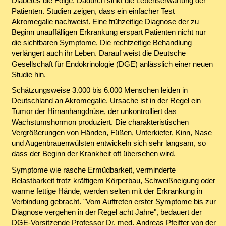
Diabetes die Folge. Dadurch sinkt die Lebenserwartung der
Patienten. Studien zeigen, dass ein einfacher Test
Akromegalie nachweist. Eine frühzeitige Diagnose der zu
Beginn unauffälligen Erkrankung erspart Patienten nicht nur
die sichtbaren Symptome. Die rechtzeitige Behandlung
verlängert auch ihr Leben. Darauf weist die Deutsche
Gesellschaft für Endokrinologie (DGE) anlässlich einer neuen
Studie hin.
Schätzungsweise 3.000 bis 6.000 Menschen leiden in
Deutschland an Akromegalie. Ursache ist in der Regel ein
Tumor der Hirnanhangdrüse, der unkontrolliert das
Wachstumshormon produziert. Die charakteristischen
Vergrößerungen von Händen, Füßen, Unterkiefer, Kinn, Nase
und Augenbrauenwülsten entwickeln sich sehr langsam, so
dass der Beginn der Krankheit oft übersehen wird.
Symptome wie rasche Ermüdbarkeit, verminderte
Belastbarkeit trotz kräftigem Körperbau, Schweißneigung oder
warme fettige Hände, werden selten mit der Erkrankung in
Verbindung gebracht. "Vom Auftreten erster Symptome bis zur
Diagnose vergehen in der Regel acht Jahre", bedauert der
DGE-Vorsitzende Professor Dr. med. Andreas Pfeiffer von der