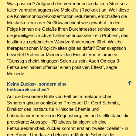
Was passiert? Aufgrund des vermehrten oxidativen Stresses
fallen vermehrt aggressive Moleküle (Radikale) an. Weil diese
die Kohlenmonoxid-Konzentration reduzieren, erschlaffen die
Muskelzellen in der Gefäßwand nicht wie gewohnt. In der
Folge können die Gefäße ihren Durchmesser schlechter an
die jeweiligen Druckverhältnisse anpassen - ein Problem, das
letztlich zu gefährlichen Wandveränderungen führt. Welche
therapeutischen Möglichkeiten gibt es dafür? Eher skeptisch
bewertet Professor Meinertz den Einsatz von Vitaminen.
"Günstig scheint hingegen Selen zu sein. Auch Omega-3-
Fettsäuren haben offenbar einen positiven Effekt", sagte
Meinertz.
Keine Zucker-, sondern eine
Fettsäurekrankheit?
Auf die besondere Rolle von Fett beim metabolischen
Syndrom ging anschließend Professor Dr. Gerd Schmitz,
Direktor des Instituts für Klinische Chemie und
Laboratoriumsmedizin in Regensburg, ein und stellte dabei die
provokante Aussage - ?Diabetes ist eigentlich eine
Fettsäurekrankheit. Zucker kommt erst an zweiter Stelle!" - in
den Raum. Um das zu belegen, erläuterte Schmitz die