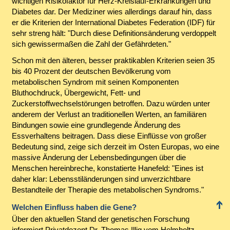
wichtigen Risikofaktor für Herz-Kreislauf-Erkrankungen und
Diabetes dar. Der Mediziner wies allerdings darauf hin, dass
er die Kriterien der International Diabetes Federation (IDF) für
sehr streng hält: "Durch diese Definitionsänderung verdoppelt
sich gewissermaßen die Zahl der Gefährdeten."
Schon mit den älteren, besser praktikablen Kriterien seien 35
bis 40 Prozent der deutschen Bevölkerung vom
metabolischen Syndrom mit seinen Komponenten
Bluthochdruck, Übergewicht, Fett- und
Zuckerstoffwechselstörungen betroffen. Dazu würden unter
anderem der Verlust an traditionellen Werten, an familiären
Bindungen sowie eine grundlegende Änderung des
Essverhaltens beitragen. Dass diese Einflüsse von großer
Bedeutung sind, zeige sich derzeit im Osten Europas, wo eine
massive Änderung der Lebensbedingungen über die
Menschen hereinbreche, konstatierte Hanefeld: "Eines ist
daher klar: Lebensstiländerungen sind unverzichtbare
Bestandteile der Therapie des metabolischen Syndroms."
Welchen Einfluss haben die Gene?
Über den aktuellen Stand der genetischen Forschung
informiert Privatdozent Dr. Thomas Illig vom Helmholtz