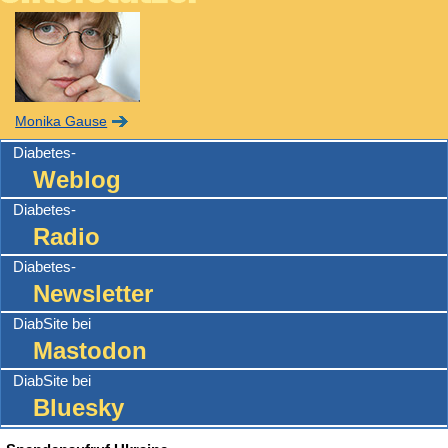
Monika Gause
Diabetes-
Weblog
Diabetes-
Radio
Diabetes-
Newsletter
DiabSite bei
Mastodon
DiabSite bei
Bluesky