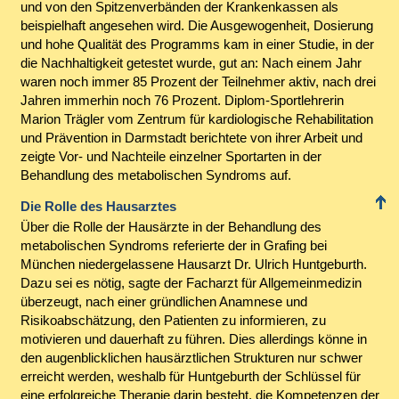
und von den Spitzenverbänden der Krankenkassen als
beispielhaft angesehen wird. Die Ausgewogenheit, Dosierung
und hohe Qualität des Programms kam in einer Studie, in der
die Nachhaltigkeit getestet wurde, gut an: Nach einem Jahr
waren noch immer 85 Prozent der Teilnehmer aktiv, nach drei
Jahren immerhin noch 76 Prozent. Diplom-Sportlehrerin
Marion Trägler vom Zentrum für kardiologische Rehabilitation
und Prävention in Darmstadt berichtete von ihrer Arbeit und
zeigte Vor- und Nachteile einzelner Sportarten in der
Behandlung des metabolischen Syndroms auf.
Die Rolle des Hausarztes
Über die Rolle der Hausärzte in der Behandlung des
metabolischen Syndroms referierte der in Grafing bei
München niedergelassene Hausarzt Dr. Ulrich Huntgeburth.
Dazu sei es nötig, sagte der Facharzt für Allgemeinmedizin
überzeugt, nach einer gründlichen Anamnese und
Risikoabschätzung, den Patienten zu informieren, zu
motivieren und dauerhaft zu führen. Dies allerdings könne in
den augenblicklichen hausärztlichen Strukturen nur schwer
erreicht werden, weshalb für Huntgeburth der Schlüssel für
eine erfolgreiche Therapie darin besteht, die Kompetenzen der