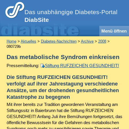
Das unabhängige Diabetes-Portal
DiabSite
Menü öffnen
Home
>
Aktuelles
>
Diabetes-Nachrichten
>
Archive
>
2008
>
080729b
Das metabolische Syndrom einkreisen
Pressemitteilung:
Stiftung RUFZEICHEN GESUNDHEIT!
Die Stiftung RUFZEICHEN GESUNDHEIT!
verfolgt auf ihrer Jahrestagung verschiedene
Ansätze, um der drohenden gesundheitlichen
Katastrophe zu begegnen
Mit ihrer bereits zur Tradition gewordenen Veranstaltung am
Stiftungssitz in Baierbrunn hat die Stiftung RUFZEICHEN
GESUNDHEIT! Anfang Juli ihre Bemühungen fortgesetzt, das
öffentliche Bewusstsein für die Gefahren des metabolischen
Syndroms noch mehr zu sensibilisieren sowie Therapie und