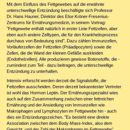
Mit dem Einfluss des Fettgewebes auf die erwähnte
unterschwellige Entzündung beschäftigte sich Professor
Dr. Hans Hauner, Direktor des Else Kröner-Fresenius-
Zentrums für Ernährungsmedizin, in seinem Vortrag:
"Fettgewebe enthält natürlich in erster Linie Fettzellen, aber
eben auch andere Zelltypen, die für den Krankheitsprozess
durchaus von Bedeutung sind". Dazu zählen Immunzellen,
Vorläuferzellen der Fettzellen (Präadipozyten) sowie die
Zellen, die die Wand der kleinen Gefäße auskleiden
(Endothelzellen). Alle produzieren gewisse Botenstoffe, die -
zumindest zum Teil - dazu beitragen, die unterschwellige
Entzündung zu unterhalten.
Intensiv erforscht werden derzeit die Signalstoffe, die
Fettzellen ausscheiden. Deren derzeit bekanntester Vertreter
ist wohl das Hormon Leptin. Der Ernährungsspezialist wies
auch auf den Zusammenhang zwischen einer fettreichen
Ernährung und der Ansiedlung von Immunzellen wie
Makrophagen und Lymphozyten im Fettgewebe hin - auch
dies ein Entzündungszeichen. "Es besteht eine direkte
Assoziation zwischen dem Body-Mass-Index, also dem
Gewicht, und der Zahl der Makrophagen im Fettgewebe",