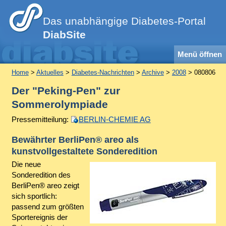
Das unabhängige Diabetes-Portal
DiabSite
Menü öffnen
Home
>
Aktuelles
>
Diabetes-Nachrichten
>
Archive
>
2008
> 080806
Der "Peking-Pen" zur
Sommerolympiade
Pressemitteilung:
BERLIN-CHEMIE AG
Bewährter BerliPen® areo als
kunstvollgestaltete Sonderedition
Die neue
Sonderedition des
BerliPen® areo zeigt
sich sportlich:
passend zum größten
Sportereignis der