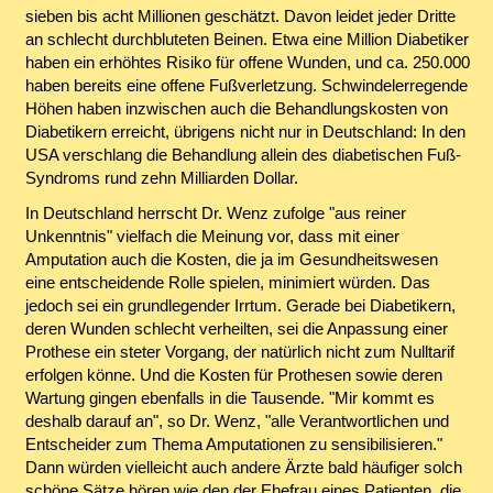
sieben bis acht Millionen geschätzt. Davon leidet jeder Dritte
an schlecht durchbluteten Beinen. Etwa eine Million Diabetiker
haben ein erhöhtes Risiko für offene Wunden, und ca. 250.000
haben bereits eine offene Fußverletzung. Schwindelerregende
Höhen haben inzwischen auch die Behandlungskosten von
Diabetikern erreicht, übrigens nicht nur in Deutschland: In den
USA verschlang die Behandlung allein des diabetischen Fuß-
Syndroms rund zehn Milliarden Dollar.
In Deutschland herrscht Dr. Wenz zufolge "aus reiner
Unkenntnis" vielfach die Meinung vor, dass mit einer
Amputation auch die Kosten, die ja im Gesundheitswesen
eine entscheidende Rolle spielen, minimiert würden. Das
jedoch sei ein grundlegender Irrtum. Gerade bei Diabetikern,
deren Wunden schlecht verheilten, sei die Anpassung einer
Prothese ein steter Vorgang, der natürlich nicht zum Nulltarif
erfolgen könne. Und die Kosten für Prothesen sowie deren
Wartung gingen ebenfalls in die Tausende. "Mir kommt es
deshalb darauf an", so Dr. Wenz, "alle Verantwortlichen und
Entscheider zum Thema Amputationen zu sensibilisieren."
Dann würden vielleicht auch andere Ärzte bald häufiger solch
schöne Sätze hören wie den der Ehefrau eines Patienten, die