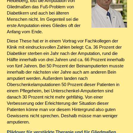
Heidelberg, löst die Amputation von
Gliedmaßen das Fuß-Problem von
Diabetikern und auch bei älteren
Menschen nicht. Im Gegenteil sei die
erste Amputation eines Gliedes oft der
Anfang vom Ende.
Diese These hat er in einem Vortrag vor Fachkollegen der
Klinik mit eindrucksvollen Zahlen belegt: Ca. 36 Prozent der
Diabetiker sterben ein Jahr nach der Amputation, rund die
Hälfte innerhalb von drei Jahren und ca. 66 Prozent innerhalb
von fünf Jahren. Bei 50 Prozent der Beinamputierten musste
innerhalb der nächsten vier Jahre auch am anderen Bein
amputiert werden. Außerdem landen nach
Oberschenkelamputationen 50 Prozent dieser Patienten in
einem Pflegeheim, bei Unterschenkel-Amputierten sind
danach 30 Prozent nicht mehr gehfähig. Von einer
Verbesserung oder Erleichterung der Situation dieser
Patienten könne man vor diesem Hintergrund also guten
Gewissens nicht sprechen. Deshalb müsse man weniger
amputieren.
Plädoyer für verstärkte Therapie und für Gliedmaßen