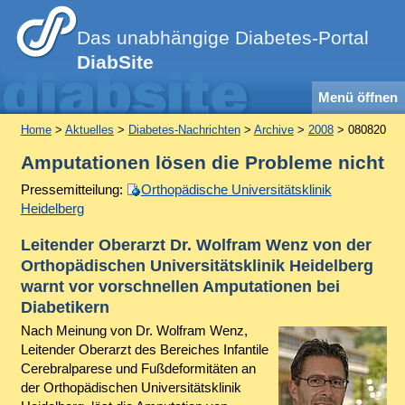
Das unabhängige Diabetes-Portal
DiabSite
Menü öffnen
Home
>
Aktuelles
>
Diabetes-Nachrichten
>
Archive
>
2008
> 080820
Amputationen lösen die Probleme nicht
Pressemitteilung:
Orthopädische Universitätsklinik
Heidelberg
Leitender Oberarzt Dr. Wolfram Wenz von der
Orthopädischen Universitätsklinik Heidelberg
warnt vor vorschnellen Amputationen bei
Diabetikern
Nach Meinung von Dr. Wolfram Wenz,
Leitender Oberarzt des Bereiches Infantile
Cerebralparese und Fußdeformitäten an
der Orthopädischen Universitätsklinik